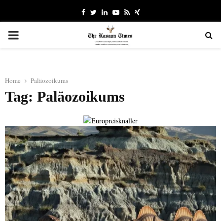
Facebook
Twitter
Linkedin
Youtube
Rss
Xing
PRIMARY
MENU
Home
Paläozoikums
Tag: Paläozoikums