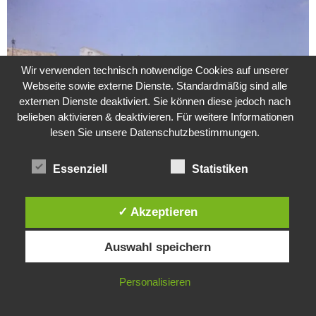
Wir verwenden technisch notwendige Cookies auf unserer
Webseite sowie externe Dienste. Standardmäßig sind alle
externen Dienste deaktiviert. Sie können diese jedoch nach
belieben aktivieren & deaktivieren. Für weitere Informationen
lesen Sie unsere Datenschutzbestimmungen.
Essenziell
Statistiken
Weitere Suche nach der Identität der Isdal-Frau –
Jugoslavijo, dobar dan
✓ Akzeptieren
24. Juli 2020
0
Diese Website verwendet Cookies. Durch die weitere Nutzung dieser
Auswahl speichern
Website stimmst du der Verwendung von Cookies zu.
Hartz 4 – Der Staat im Staat
20. Juni 2017
IN ORDNUNG
Personalisieren