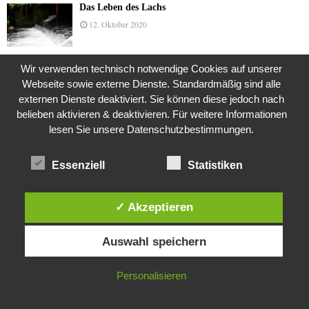
Das Leben des Lachs
12. Oktober 2020
Wir verwenden technisch notwendige Cookies auf unserer
Die Geschichte der Kubushäuser
Webseite sowie externe Dienste. Standardmäßig sind alle
9. Juli 2018
externen Dienste deaktiviert. Sie können diese jedoch nach
belieben aktivieren & deaktivieren. Für weitere Informationen
lesen Sie unsere Datenschutzbestimmungen.
Was ist denn das? -Mars „SOL 735“ Rover Curiosity
Essenziell
Statistiken
24. November 2015
✓ Akzeptieren
Die Brexit-Lüge (1/8 Teil)
Diese Website verwendet Cookies. Durch die weitere Nutzung dieser
3. November 2019
Auswahl speichern
Website stimmst du der Verwendung von Cookies zu.
IN ORDNUNG
Personalisieren
Die Straße radikalisiert jeden Tag ein Stückchen
mehr