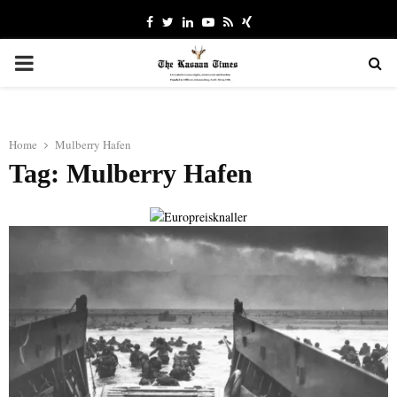
Facebook
Twitter
Linkedin
Youtube
Rss
Xing
PRIMARY
MENU
Home
Mulberry Hafen
Tag: Mulberry Hafen