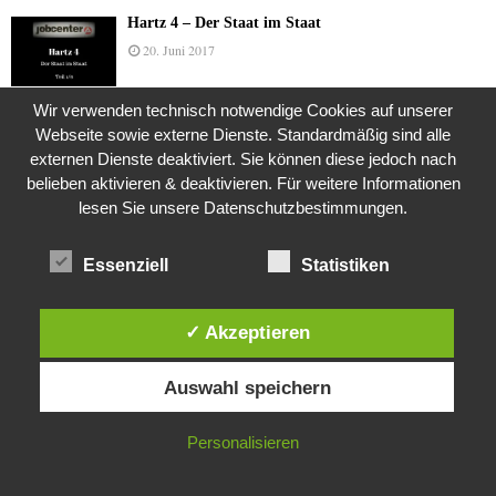
Hartz 4 – Der Staat im Staat
20. Juni 2017
Wir verwenden technisch notwendige Cookies auf unserer
Webseite sowie externe Dienste. Standardmäßig sind alle
Das Leben des Lachs
externen Dienste deaktiviert. Sie können diese jedoch nach
12. Oktober 2020
belieben aktivieren & deaktivieren. Für weitere Informationen
lesen Sie unsere Datenschutzbestimmungen.
Die Geschichte der Kubushäuser
Essenziell
Statistiken
9. Juli 2018
✓ Akzeptieren
Diese Website verwendet Cookies. Durch die weitere Nutzung dieser
Was ist denn das? -Mars „SOL 735“ Rover Curiosity
Auswahl speichern
Website stimmst du der Verwendung von Cookies zu.
24. November 2015
IN ORDNUNG
Personalisieren
Die Brexit-Lüge (1/8 Teil)