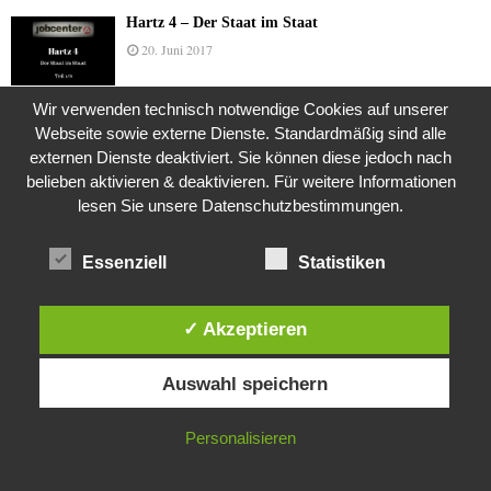
Hartz 4 – Der Staat im Staat
20. Juni 2017
Wir verwenden technisch notwendige Cookies auf unserer
Webseite sowie externe Dienste. Standardmäßig sind alle
Das Leben des Lachs
externen Dienste deaktiviert. Sie können diese jedoch nach
12. Oktober 2020
belieben aktivieren & deaktivieren. Für weitere Informationen
lesen Sie unsere Datenschutzbestimmungen.
Die Geschichte der Kubushäuser
Essenziell
Statistiken
9. Juli 2018
✓ Akzeptieren
Diese Website verwendet Cookies. Durch die weitere Nutzung dieser
Was ist denn das? -Mars „SOL 735“ Rover Curiosity
Auswahl speichern
Website stimmst du der Verwendung von Cookies zu.
24. November 2015
IN ORDNUNG
Personalisieren
Die Brexit-Lüge (1/8 Teil)