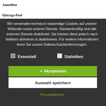
Anmelden
Eintrags-Feed
Wir verwenden technisch notwendige Cookies auf unserer
Kommentar-Feed
Webseite sowie externe Dienste. Standardmäßig sind alle
externen Dienste deaktiviert. Sie können diese jedoch nach
WordPress.org
belieben aktivieren & deaktivieren. Für weitere Informationen
lesen Sie unsere Datenschutzbestimmungen.
FOLGEN SIE UNS!
Essenziell
Statistiken
✓ Akzeptieren
Suchen
Diese Website verwendet Cookies. Durch die weitere Nutzung dieser
SUCHEN
Auswahl speichern
Website stimmst du der Verwendung von Cookies zu.
IN ORDNUNG
Personalisieren
NEUSTE BEITRÄGE