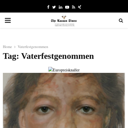
Facebook
Twitter
Linkedin
Youtube
Rss
Xing
PRIMARY
MENU
Home
Vaterfestgenommen
Tag: Vaterfestgenommen