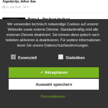
Jugoslavijo, dobar dan
24. Juli 2020
0
Hartz 4 – Der Staat im Staat
Wir verwenden technisch notwendige Cookies auf unserer
20. Juni 2017
Webseite sowie externe Dienste. Standardmäßig sind alle
externen Dienste deaktiviert. Sie können diese jedoch nach
belieben aktivieren & deaktivieren. Für weitere Informationen
Das Leben des Lachs
lesen Sie unsere Datenschutzbestimmungen.
12. Oktober 2020
Essenziell
Statistiken
Die Geschichte der Kubushäuser
✓ Akzeptieren
9. Juli 2018
Diese Website verwendet Cookies. Durch die weitere Nutzung dieser
Auswahl speichern
Website stimmst du der Verwendung von Cookies zu.
Was ist denn das? -Mars „SOL 735“ Rover Curiosity
IN ORDNUNG
Personalisieren
24. November 2015