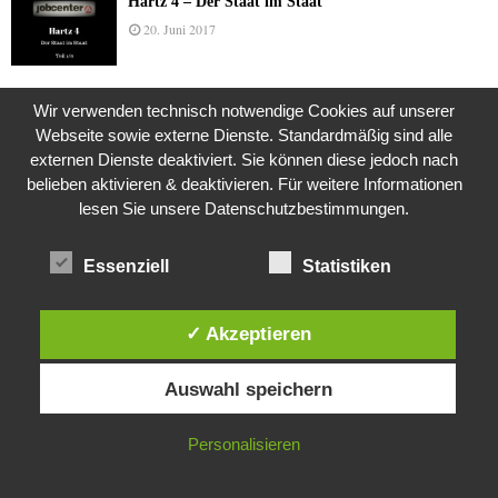
Hartz 4 – Der Staat im Staat
20. Juni 2017
Wir verwenden technisch notwendige Cookies auf unserer
Das Leben des Lachs
Webseite sowie externe Dienste. Standardmäßig sind alle
12. Oktober 2020
externen Dienste deaktiviert. Sie können diese jedoch nach
belieben aktivieren & deaktivieren. Für weitere Informationen
lesen Sie unsere Datenschutzbestimmungen.
Die Geschichte der Kubushäuser
9. Juli 2018
Essenziell
Statistiken
✓ Akzeptieren
Was ist denn das? -Mars „SOL 735“ Rover Curiosity
Diese Website verwendet Cookies. Durch die weitere Nutzung dieser
24. November 2015
Auswahl speichern
Website stimmst du der Verwendung von Cookies zu.
IN ORDNUNG
Personalisieren
Die Brexit-Lüge (1/8 Teil)
3. November 2019