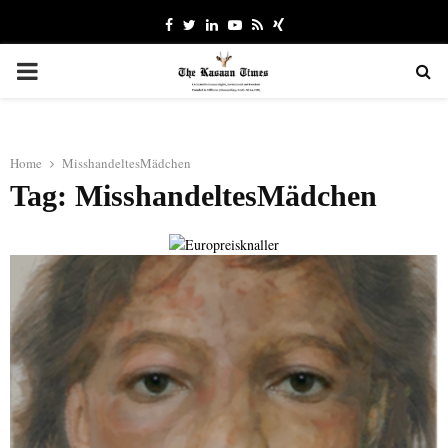
Facebook
Twitter
Linkedin
Youtube
Rss
Xing
PRIMARY
MENU
Home
MisshandeltesMädchen
Tag: MisshandeltesMädchen