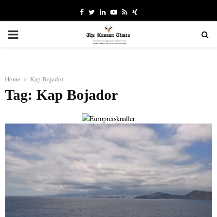
Facebook
Twitter
Linkedin
Youtube
Rss
Xing
PRIMARY
MENU
Home
Kap Bojador
Tag: Kap Bojador