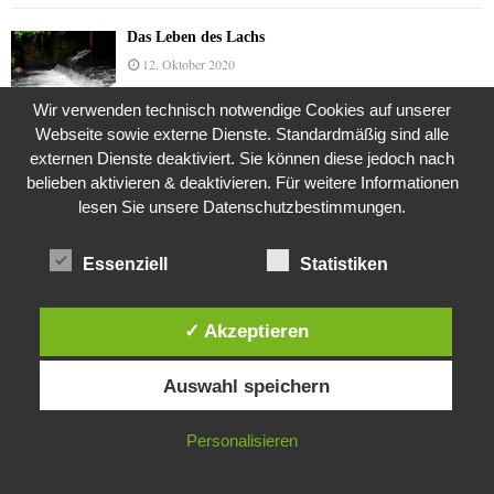
Das Leben des Lachs
12. Oktober 2020
Wir verwenden technisch notwendige Cookies auf unserer
Webseite sowie externe Dienste. Standardmäßig sind alle
Die Geschichte der Kubushäuser
externen Dienste deaktiviert. Sie können diese jedoch nach
9. Juli 2018
belieben aktivieren & deaktivieren. Für weitere Informationen
lesen Sie unsere Datenschutzbestimmungen.
Essenziell
Statistiken
Was ist denn das? -Mars „SOL 735“ Rover Curiosity
24. November 2015
✓ Akzeptieren
Diese Website verwendet Cookies. Durch die weitere Nutzung dieser
Die Brexit-Lüge (1/8 Teil)
Auswahl speichern
Website stimmst du der Verwendung von Cookies zu.
3. November 2019
IN ORDNUNG
Personalisieren