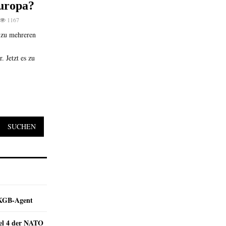
uropa?
1167
t zu mehreren
 Jetzt es zu
SUCHEN
e KGB-Agent
kel 4 der NATO