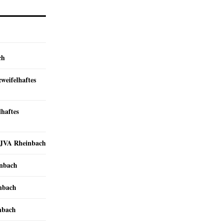
ch
zweifelhaftes
lhaftes
r JVA Rheinbach
inbach
inbach
nbach