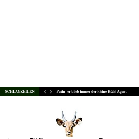
SCHLAGZEILEN
Putin- er blieb immer der kleine KGB-Agent