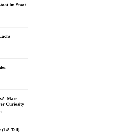
taat im Staat
Lachs
 der
as? -Mars
er Curiosity
15
 (1/8 Teil)