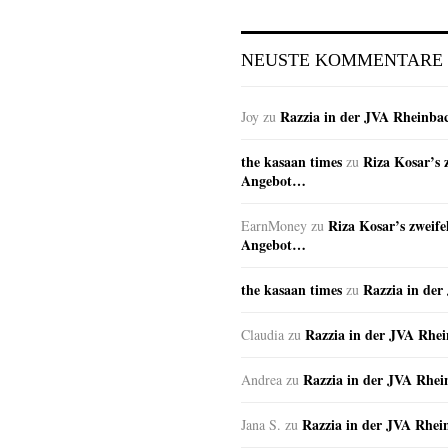
NEUSTE KOMMENTARE
Razzia in der JVA Rheinba
Joy
zu
the kasaan times
Riza Kosar’s 
zu
Angebot…
Riza Kosar’s zweife
EarnMoney
zu
Angebot…
the kasaan times
Razzia in de
zu
Razzia in der JVA Rhe
Claudia
zu
Razzia in der JVA Rhe
Andrea
zu
Razzia in der JVA Rhei
Jana S.
zu