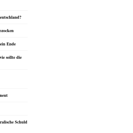
Deutschland?
abzocken
ein Ende
e sollte die
rneut
ralische Schuld