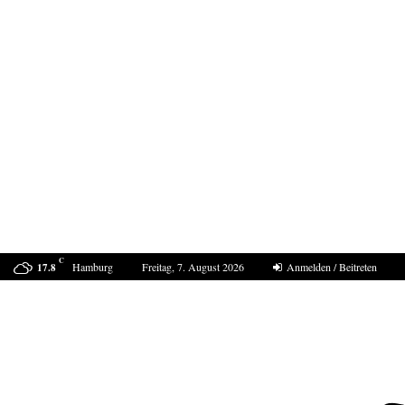
C
Hamburg
Freitag, 7. August 2026
Anmelden / Beitreten
17.8
ProDogRomania e.V. weist die moralische Schuld dem…