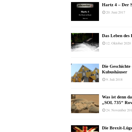
Hartz 4 – Der S
20. Juni 2017
Das Leben des 
12. Oktober 2020
Die Geschichte
Kubushäuser
9. Juli 2018
Was ist denn d
„SOL 735“ Rov
24. November 20
Die Brexit-Lüge