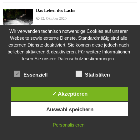
Das Leben des Lachs
12. Oktober 2020
Wir verwenden technisch notwendige Cookies auf unserer
Webseite sowie externe Dienste. Standardmäßig sind alle
Die Geschichte der Kubushäuser
externen Dienste deaktiviert. Sie können diese jedoch nach
9. Juli 2018
belieben aktivieren & deaktivieren. Für weitere Informationen
lesen Sie unsere Datenschutzbestimmungen.
Essenziell
Statistiken
Was ist denn das? -Mars „SOL 735“ Rover Curiosity
24. November 2015
✓ Akzeptieren
Diese Website verwendet Cookies. Durch die weitere Nutzung dieser
Die Brexit-Lüge (1/8 Teil)
Auswahl speichern
Website stimmst du der Verwendung von Cookies zu.
3. November 2019
IN ORDNUNG
Personalisieren