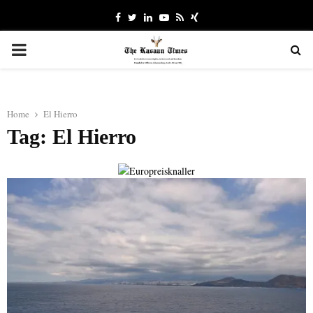
Facebook
Twitter
Linkedin
Youtube
Rss
Xing
PRIMARY
MENU
Home
El Hierro
Tag: El Hierro