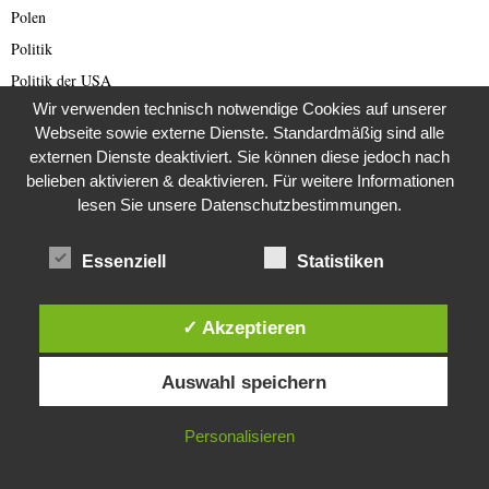
Polen
Politik
Politik der USA
Wir verwenden technisch notwendige Cookies auf unserer
Pressefreiheit
Webseite sowie externe Dienste. Standardmäßig sind alle
Promis und Royals
externen Dienste deaktiviert. Sie können diese jedoch nach
RAF
belieben aktivieren & deaktivieren. Für weitere Informationen
lesen Sie unsere Datenschutzbestimmungen.
Rechtsradikale
Reichsbürger
Essenziell
Statistiken
Reisebewertungen
Reisen
✓ Akzeptieren
Rente
Diese Website verwendet Cookies. Durch die weitere Nutzung dieser
Restaurants
Auswahl speichern
Website stimmst du der Verwendung von Cookies zu.
Rezepte
Romance Scam (Deutsch)
IN ORDNUNG
Personalisieren
Romance Scamming