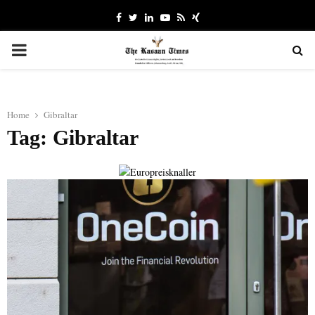
Facebook
Twitter
Linkedin
Youtube
Rss
Xing
PRIMARY
MENU
Home
Gibraltar
Tag: Gibraltar