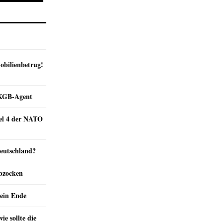
obilienbetrug!
e KGB-Agent
kel 4 der NATO
Deutschland?
abzocken
ein Ende
e sollte die