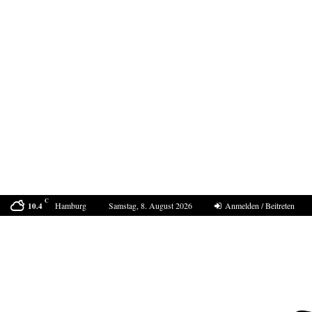
C
Hamburg
Samstag, 8. August 2026
Anmelden / Beitreten
10.4
Bestell-Scam – eine neue Masche