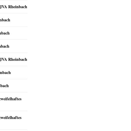
r JVA Rheinbach
inbach
inbach
nbach
r JVA Rheinbach
inbach
nbach
zweifelhaftes
zweifelhaftes