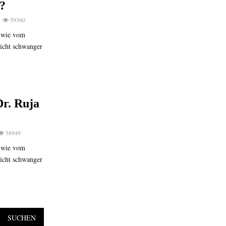
?
59360
e wie vom
nicht schwanger
r. Ruja
58949
e wie vom
nicht schwanger
SUCHEN