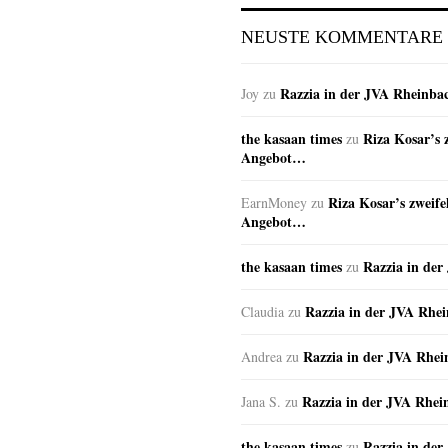
NEUSTE KOMMENTARE
Razzia in der JVA Rheinba
Joy
zu
the kasaan times
Riza Kosar’s 
zu
Angebot…
Riza Kosar’s zweife
EarnMoney
zu
Angebot…
the kasaan times
Razzia in de
zu
Razzia in der JVA Rhe
Claudia
zu
Razzia in der JVA Rhe
Andrea
zu
Razzia in der JVA Rhei
Jana S.
zu
the kasaan times
Razzia in de
zu