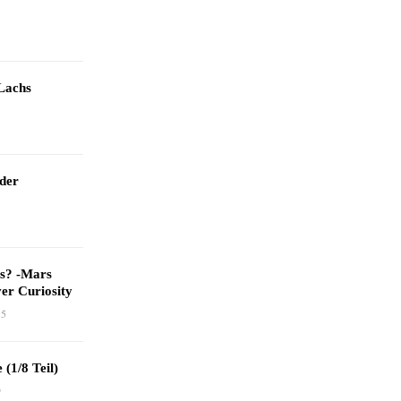
Lachs
 der
as? -Mars
er Curiosity
15
 (1/8 Teil)
9