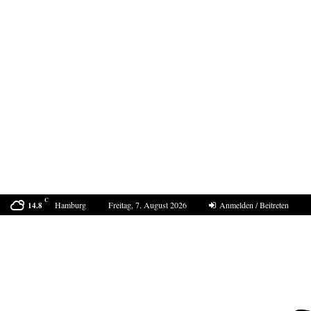
C
Hamburg
Freitag, 7. August 2026
Anmelden / Beitreten
14.8
Der Sommer 2040 in Europa