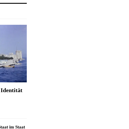
Identität
taat im Staat