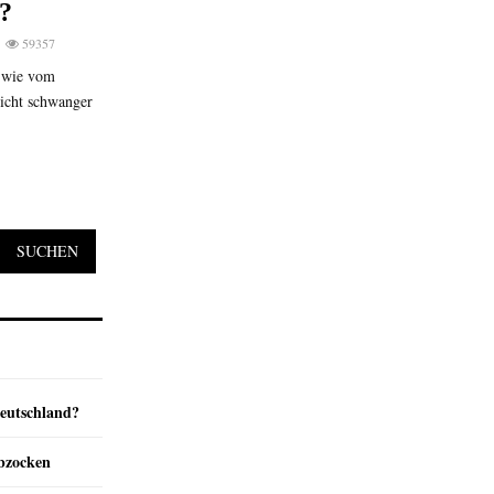
?
59357
e wie vom
nicht schwanger
SUCHEN
Deutschland?
abzocken