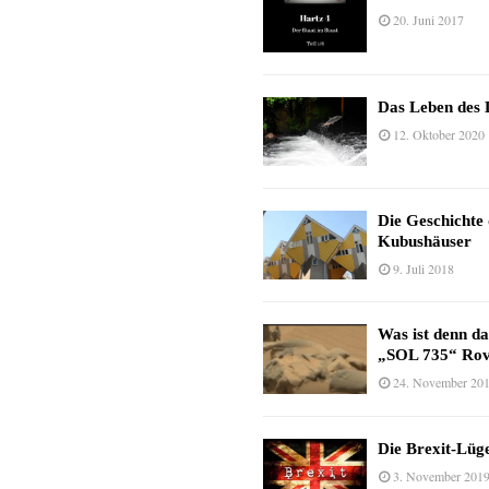
20. Juni 2017
Das Leben des 
12. Oktober 2020
Die Geschichte
Kubushäuser
9. Juli 2018
Was ist denn d
„SOL 735“ Rov
24. November 20
Die Brexit-Lüge
3. November 201