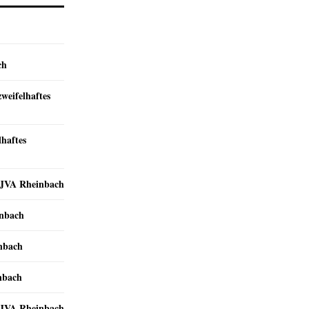
ch
zweifelhaftes
lhaftes
r JVA Rheinbach
inbach
inbach
nbach
r JVA Rheinbach