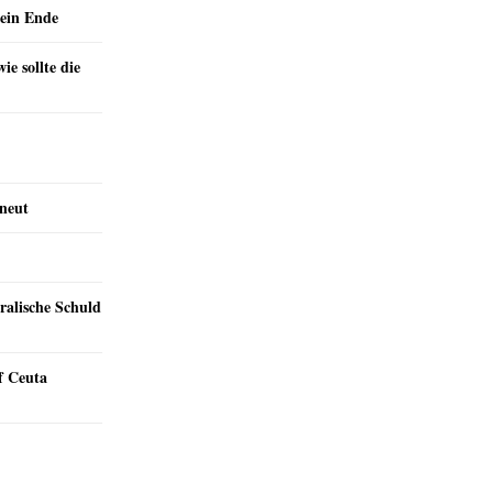
ein Ende
e sollte die
rneut
ralische Schuld
f Ceuta