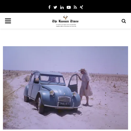
Facebook
Twitter
Linkedin
Youtube
Rss
Xing
PRIMARY
MENU