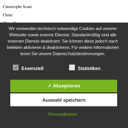
Catastrophe Scam
China
China Presse
Wir verwenden technisch notwendige Cookies auf unserer
Cold Case
Webseite sowie externe Dienste. Standardmäßig sind alle
Cold Case
externen Dienste deaktiviert. Sie können diese jedoch nach
belieben aktivieren & deaktivieren. Für weitere Informationen
Corona Kriminelle
lesen Sie unsere Datenschutzbestimmungen.
Covid-19
Damals
Essenziell
Statistiken
Darknet Reporter
Dating Scam
✓ Akzeptieren
DDR
Diese Website verwendet Cookies. Durch die weitere Nutzung dieser
Der Darknetreporter
Auswahl speichern
Website stimmst du der Verwendung von Cookies zu.
Deutsche Politik
IN ORDNUNG
Deutschland
Personalisieren
Diabetes