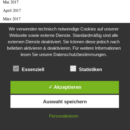
Mai 2017
April 2017
März 2017
Februar 2017
Wir verwenden technisch notwendige Cookies auf unserer
Webseite sowie externe Dienste. Standardmäßig sind alle
Januar 2017
externen Dienste deaktiviert. Sie können diese jedoch nach
November 2016
belieben aktivieren & deaktivieren. Für weitere Informationen
Oktober 2016
lesen Sie unsere Datenschutzbestimmungen.
September 2016
August 2016
Essenziell
Statistiken
Juli 2016
Juni 2016
✓ Akzeptieren
Mai 2016
Diese Website verwendet Cookies. Durch die weitere Nutzung dieser
Auswahl speichern
Website stimmst du der Verwendung von Cookies zu.
April 2016
März 2016
IN ORDNUNG
Personalisieren
Januar 2016
November 2015