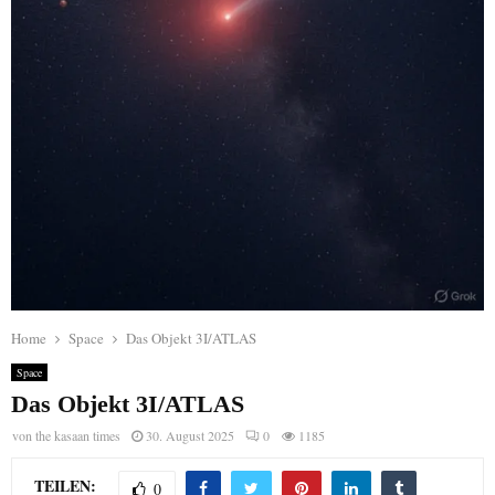
Home
Space
Das Objekt 3I/ATLAS
Space
Das Objekt 3I/ATLAS
von
the kasaan times
30. August 2025
0
1185
TEILEN:
0