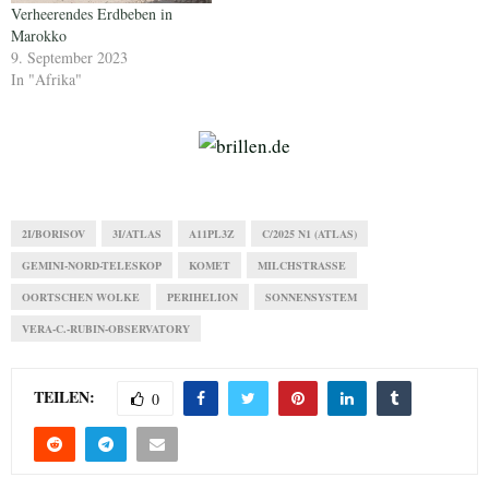
Verheerendes Erdbeben in
Marokko
9. September 2023
In "Afrika"
2I/BORISOV
3I/ATLAS
A11PL3Z
C/2025 N1 (ATLAS)
GEMINI-NORD-TELESKOP
KOMET
MILCHSTRASSE
OORTSCHEN WOLKE
PERIHELION
SONNENSYSTEM
VERA-C.-RUBIN-OBSERVATORY
TEILEN:
0