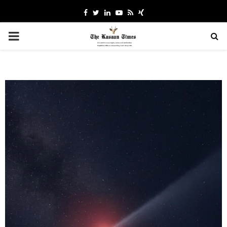
Facebook
Twitter
Linkedin
Youtube
Rss
Xing
PRIMARY
MENU