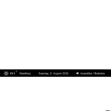
C
Hamburg
Samstag, 8. August 2026
Anmelden / Beitreten
19.1
Drohne am Leipziger Flughafen- wie sollte die…