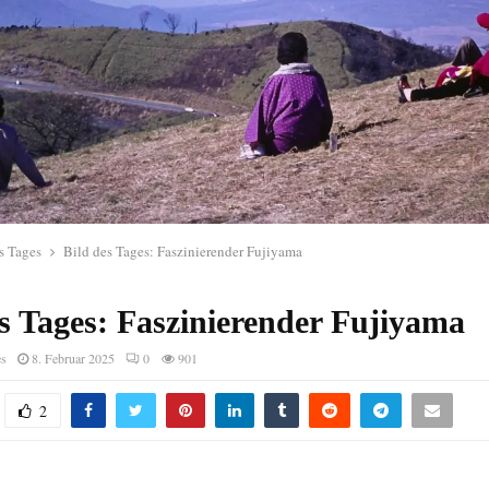
s Tages
Bild des Tages: Faszinierender Fujiyama
es Tages: Faszinierender Fujiyama
es
8. Februar 2025
0
901
2