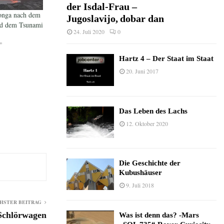
der Isdal-Frau –
onga nach dem
Jugoslavijo, dobar dan
nd dem Tsunami
24. Juli 2020
0
"
Hartz 4 – Der Staat im Staat
20. Juni 2017
Das Leben des Lachs
12. Oktober 2020
Die Geschichte der
Kubushäuser
9. Juli 2018
HSTER BEITRAG
Schlörwagen
Was ist denn das? -Mars