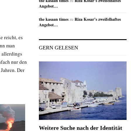
the kasaan times
Riza Kosar’s zweifelhaftes
zu
Angebot…
the kasaan times
Riza Kosar’s zweifelhaftes
zu
Angebot…
 reicht, es
enn man
GERN GELESEN
 allerdings
nfach nur den
 Jahren. Der
Weitere Suche nach der Identität