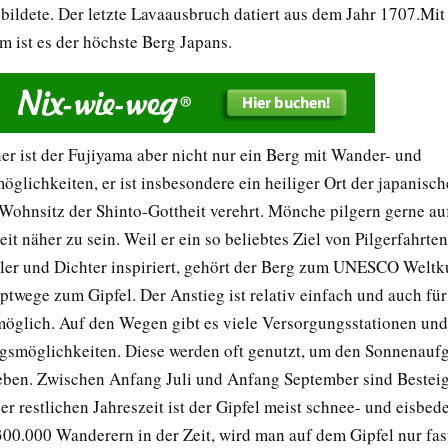
 bildete. Der letzte Lavaausbruch datiert aus dem Jahr 1707.Mi
m ist es der höchste Berg Japans.
er ist der Fujiyama aber nicht nur ein Berg mit Wander- und
glichkeiten, er ist insbesondere ein heiliger Ort der japanisc
 Wohnsitz der Shinto-Gottheit verehrt. Mönche pilgern gerne au
it näher zu sein. Weil er ein so beliebtes Ziel von Pilgerfahrten
er und Dichter inspiriert, gehört der Berg zum UNESCO Weltk
uptwege zum Gipfel. Der Anstieg ist relativ einfach und auch fü
möglich. Auf den Wegen gibt es viele Versorgungsstationen und
smöglichkeiten. Diese werden oft genutzt, um den Sonnenauf
leben. Zwischen Anfang Juli und Anfang September sind Beste
er restlichen Jahreszeit ist der Gipfel meist schnee- und eisbede
300.000 Wanderern in der Zeit, wird man auf dem Gipfel nur fas