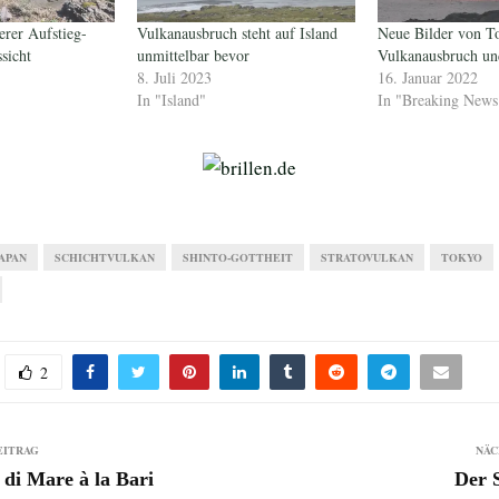
rer Aufstieg-
Vulkanausbruch steht auf Island
Neue Bilder von T
sicht
unmittelbar bevor
Vulkanausbruch u
8. Juli 2023
16. Januar 2022
In "Island"
In "Breaking News
APAN
SCHICHTVULKAN
SHINTO-GOTTHEIT
STRATOVULKAN
TOKYO
2
EITRAG
NÄC
 di Mare à la Bari
Der 