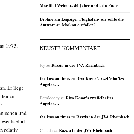
Mordfall Weimar- 40 Jahre und kein Ende
Drohne am Leipziger Flughafen- wie sollte die
Antwort an Moskau ausfallen?
ama 1973,
NEUSTE KOMMENTARE
Razzia in der JVA Rheinbach
Joy
zu
the kasaan times
Riza Kosar’s zweifelhaftes
zu
Angebot…
an. Er liegt
nden zu
Riza Kosar’s zweifelhaftes
EarnMoney
zu
Angebot…
er
anischen und
the kasaan times
Razzia in der JVA Rheinbach
zu
 abwechselnd
n relativ
Razzia in der JVA Rheinbach
Claudia
zu