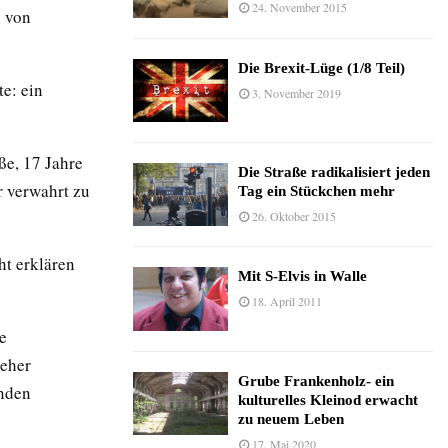
24. November 2015
n von
Die Brexit-Lüge (1/8 Teil)
e: ein
3. November 2019
ße, 17 Jahre
Die Straße radikalisiert jeden
r verwahrt zu
Tag ein Stückchen mehr
26. Oktober 2015
ht erklären
Mit S-Elvis in Walle
18. April 2011
ne
 eher
Grube Frankenholz- ein
enden
kulturelles Kleinod erwacht
zu neuem Leben
17. Mai 2020