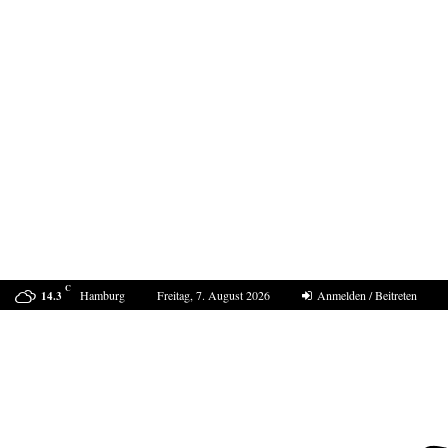
C
Hamburg
Freitag, 7. August 2026
Anmelden / Beitreten
14.3
Der Sommer 2040 in Europa