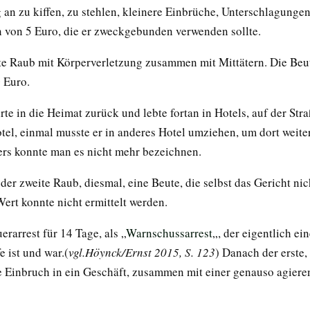
 an zu kiffen, zu stehlen, kleinere Einbrüche, Unterschlagunge
 von 5 Euro, die er zweckgebunden verwenden sollte.
te Raub mit Körperverletzung zusammen mit Mittätern. Die Beut
 Euro.
te in die Heimat zurück und lebte fortan in Hotels, auf der Stra
otel, einmal musste er in anderes Hotel umziehen, um dort weite
rs konnte man es nicht mehr bezeichnen.
er zweite Raub, diesmal, eine Beute, die selbst das Gericht nic
ert konnte nicht ermittelt werden.
erarrest für 14 Tage, als „
Warnschussarrest
„, der eigentlich ei
e ist und war.(
vgl.Höynck/Ernst 2015, S. 123
) Danach der erste,
he Einbruch in ein Geschäft, zusammen mit einer genauso agier