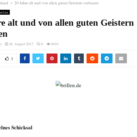
hland
20 Jahre alt und von allen guten Geistern verlassen
Lor-Lux
e alt und von allen guten Geistern
en
es
26. August 2017
0
6916
1
elnes Schicksal