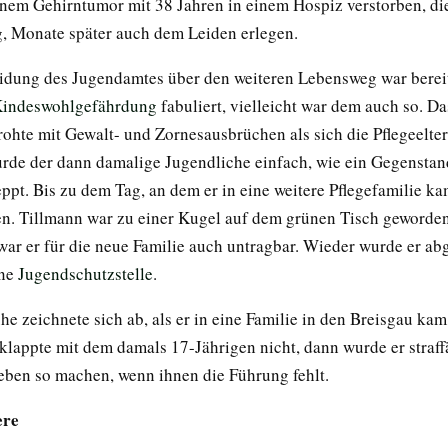
inem Gehirntumor mit 38 Jahren in einem Hospiz verstorben, di
, Monate später auch dem Leiden erlegen.
idung des Jugendamtes über den weiteren Lebensweg war bereits
indeswohlgefährdung
fabuliert, vielleicht war dem auch so. D
drohte mit Gewalt- und Zornesausbrüchen als sich die Pflegeelter
urde der dann damalige Jugendliche einfach, wie ein Gegenstan
ppt. Bis zu dem Tag, an dem er in eine weitere Pflegefamilie ka
len. Tillmann war zu einer Kugel auf dem grünen Tisch geworden
ar er für die neue Familie auch untragbar. Wieder wurde er ab
ine
Jugendschutzstelle
.
e zeichnete sich ab, als er in eine Familie in den Breisgau kam
lappte mit dem damals 17-Jährigen nicht, dann wurde er straff
eben so machen, wenn ihnen die Führung fehlt.
ere