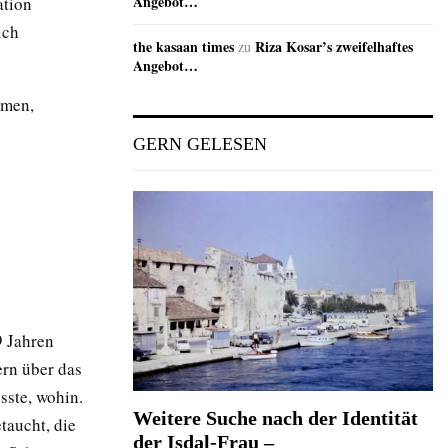
Angebot…
ation
ich
the kasaan times
Riza Kosar’s zweifelhaftes
zu
Angebot…
mmen,
GERN GELESEN
e
9 Jahren
ern über das
sste, wohin.
Weitere Suche nach der Identität
taucht, die
der Isdal-Frau –