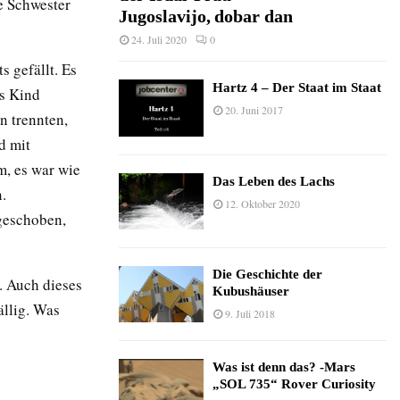
e Schwester
Jugoslavijo, dobar dan
24. Juli 2020
0
 gefällt. Es
Hartz 4 – Der Staat im Staat
as Kind
20. Juni 2017
n trennten,
d mit
m, es war wie
Das Leben des Lachs
.
12. Oktober 2020
geschoben,
Die Geschichte der
. Auch dieses
Kubushäuser
ällig. Was
9. Juli 2018
Was ist denn das? -Mars
„SOL 735“ Rover Curiosity