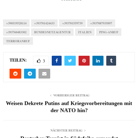
+390519528114
+393701424433
+393701559739
+3937087935897
+393760483302
BUNDESNETZAGENTUR
ITALIEN
PING-ANRUF
TERRORANRUF
TEILEN:
3
VORHERIGER BEITRAG
Weisen Dekrete Putins auf Kriegsvorbereitungen mit
der NATO hin?
NÄCHSTER BEITRAG