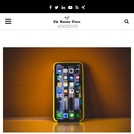
Facebook
Twitter
Linkedin
Youtube
Rss
Xing
PRIMARY
MENU