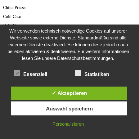
China Presse
Cold Case
Cold Case
Wir verwenden technisch notwendige Cookies auf unserer
Corona Kriminelle
Webseite sowie externe Dienste. Standardmäßig sind alle
Covid-19
externen Dienste deaktiviert. Sie können diese jedoch nach
belieben aktivieren & deaktivieren. Für weitere Informationen
Damals
lesen Sie unsere Datenschutzbestimmungen.
Darknet Reporter
Dating Scam
Essenziell
Statistiken
DDR
Der Darknetreporter
✓ Akzeptieren
Deutsche Politik
Diese Website verwendet Cookies. Durch die weitere Nutzung dieser
Deutschland
Auswahl speichern
Website stimmst du der Verwendung von Cookies zu.
Diabetes
IN ORDNUNG
Personalisieren
Die Stem van die Apartheid
Dokumentationen