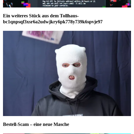
Ein weiteres Stück aus dem Tollhaus-
bc1qnpsqf3xsr6a2udwjkry6pk778y739k6spvje97
Bestell-Scam – eine neue Masche