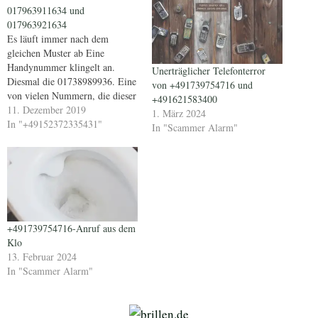
017963911634 und
017963921634
Es läuft immer nach dem
gleichen Muster ab Eine
Handynummer klingelt an.
Unerträglicher Telefonterror
Diesmal die 01738989936. Eine
von +491739754716 und
von vielen Nummern, die dieser
+491621583400
Tage anrufen. Man erreicht das
11. Dezember 2019
1. März 2024
Telefon nicht, weil man gerade
In "+49152372335431"
In "Scammer Alarm"
beschäftigt ist und wenn dann
dran ist, wird meistens
aufgelegt. Wenn man
zurückruft, heisst es, kein
Anschluss unter dieser…
+491739754716-Anruf aus dem
Klo
13. Februar 2024
In "Scammer Alarm"