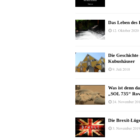
Das Leben des 
12. Oktober 2020
Die Geschichte
Kubushäuser
9. Juli 2018
Was ist denn d
„SOL 735“ Rov
24. November 20
Die Brexit-Lüge
3. November 201