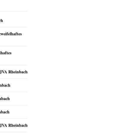
ch
zweifelhaftes
lhaftes
r JVA Rheinbach
inbach
inbach
nbach
r JVA Rheinbach