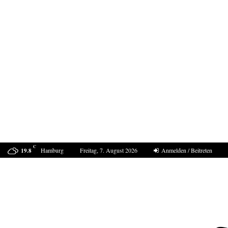
C
Hamburg
Freitag, 7. August 2026
Anmelden / Beitreten
19.8
ProDogRomania e.V. weist die moralische Schuld dem…