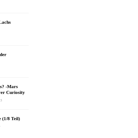
Lachs
 der
as? -Mars
er Curiosity
15
 (1/8 Teil)
9