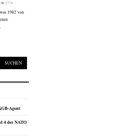
2779
 was 1982 von
neuen
.
SUCHEN
e KGB-Agent
kel 4 der NATO