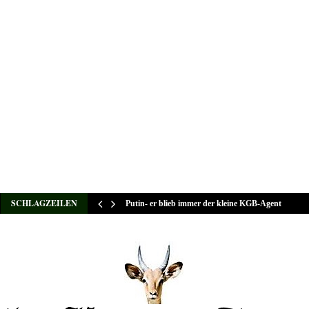
SCHLAGZEILEN
Putin- er blieb immer der kleine KGB-Agent