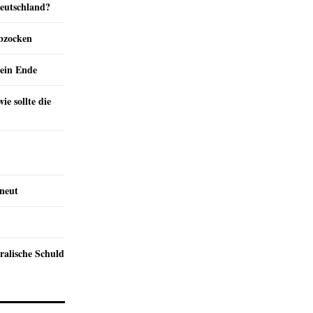
Deutschland?
abzocken
ein Ende
e sollte die
rneut
ralische Schuld