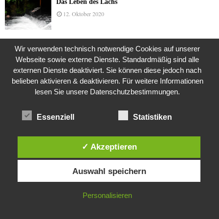
Das Leben des Lachs
12. Oktober 2020
Wir verwenden technisch notwendige Cookies auf unserer
Die Geschichte der Kubushäuser
Webseite sowie externe Dienste. Standardmäßig sind alle
9. Juli 2018
externen Dienste deaktiviert. Sie können diese jedoch nach
belieben aktivieren & deaktivieren. Für weitere Informationen
lesen Sie unsere Datenschutzbestimmungen.
Was ist denn das? -Mars „SOL 735“ Rover Curiosity
24. November 2015
Essenziell
Statistiken
✓ Akzeptieren
Die Brexit-Lüge (1/8 Teil)
Diese Website verwendet Cookies. Durch die weitere Nutzung dieser
3. November 2019
Auswahl speichern
Website stimmst du der Verwendung von Cookies zu.
IN ORDNUNG
Personalisieren
Die Straße radikalisiert jeden Tag ein Stückchen
mehr