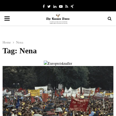
Facebook
Twitter
Linkedin
Youtube
Rss
Xing
PRIMARY
MENU
Home
Nena
Tag: Nena