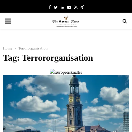
Facebook
Twitter
Linkedin
Youtube
Rss
Xing
PRIMARY
MENU
Home
Terrororganisation
Tag: Terrororganisation