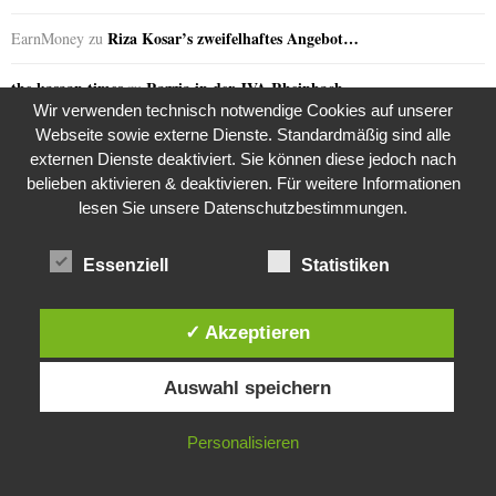
Riza Kosar’s zweifelhaftes Angebot…
EarnMoney
zu
the kasaan times
Razzia in der JVA Rheinbach
zu
Wir verwenden technisch notwendige Cookies auf unserer
Webseite sowie externe Dienste. Standardmäßig sind alle
Razzia in der JVA Rheinbach
Claudia
zu
externen Dienste deaktiviert. Sie können diese jedoch nach
belieben aktivieren & deaktivieren. Für weitere Informationen
Razzia in der JVA Rheinbach
Andrea
zu
lesen Sie unsere Datenschutzbestimmungen.
Razzia in der JVA Rheinbach
Jana S.
zu
Essenziell
Statistiken
the kasaan times
Razzia in der JVA Rheinbach
zu
✓ Akzeptieren
Razzia in der JVA Rheinbach
Melanie
zu
Diese Website verwendet Cookies. Durch die weitere Nutzung dieser
Razzia in der JVA Rheinbach
Sabine
zu
Auswahl speichern
Website stimmst du der Verwendung von Cookies zu.
IN ORDNUNG
Personalisieren
GERN GELESEN