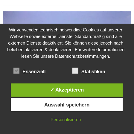
Wir verwenden technisch notwendige Cookies auf unserer
Webseite sowie externe Dienste. Standardmäßig sind alle
externen Dienste deaktiviert. Sie können diese jedoch nach
belieben aktivieren & deaktivieren. Für weitere Informationen
lesen Sie unsere Datenschutzbestimmungen.
Essenziell
Statistiken
✓ Akzeptieren
Weitere Suche nach der Identität der Isdal-Frau –
Diese Website verwendet Cookies. Durch die weitere Nutzung dieser
Jugoslavijo, dobar dan
Auswahl speichern
Website stimmst du der Verwendung von Cookies zu.
24. Juli 2020
0
IN ORDNUNG
Personalisieren
Hartz 4 – Der Staat im Staat
20. Juni 2017