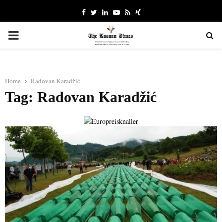
Facebook
Twitter
Linkedin
Youtube
Rss
Xing
PRIMARY
MENU
Home
Radovan Karadžić
Tag: Radovan Karadžić