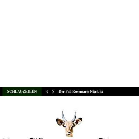
SCHLAGZEILEN
Der Fall Rosemarie Nitribitt