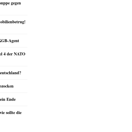
suppe gegen
obilienbetrug!
e KGB-Agent
kel 4 der NATO
Deutschland?
abzocken
ein Ende
e sollte die