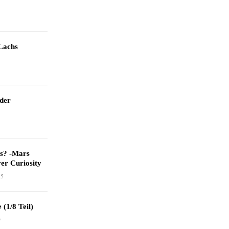
Lachs
 der
as? -Mars
er Curiosity
15
 (1/8 Teil)
9