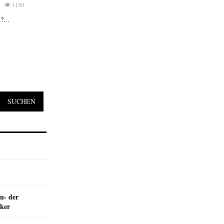
1150
?...
SUCHEN
n- der
nker