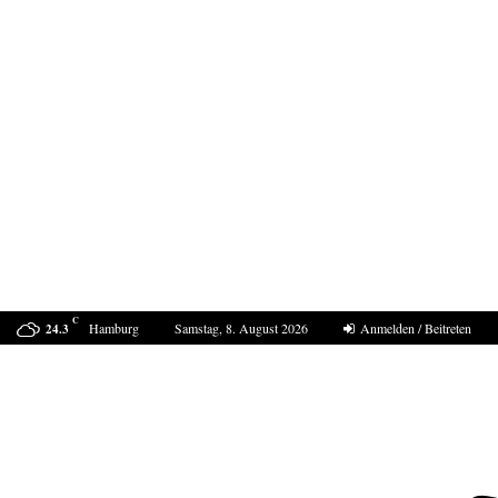
C
Hamburg
Samstag, 8. August 2026
Anmelden / Beitreten
24.3
Drohne am Leipziger Flughafen- wie sollte die…