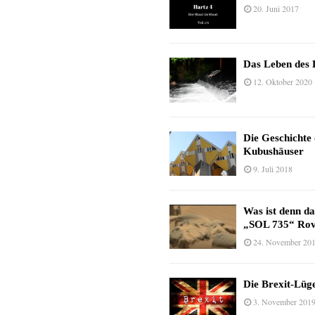
20. Juni 2017
Das Leben des 
12. Oktober 2020
Die Geschichte
Kubushäuser
9. Juli 2018
Was ist denn d
„SOL 735“ Rov
24. November 20
Die Brexit-Lüge
3. November 201