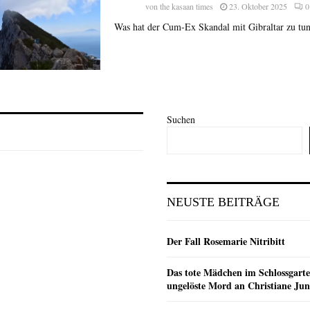
von
the kasaan times
23. Oktober 2025
0
Was hat der Cum-Ex Skandal mit Gibraltar zu tun
Suchen
NEUSTE BEITRÄGE
Der Fall Rosemarie Nitribitt
Das tote Mädchen im Schlossgarte
ungelöste Mord an Christiane Ju