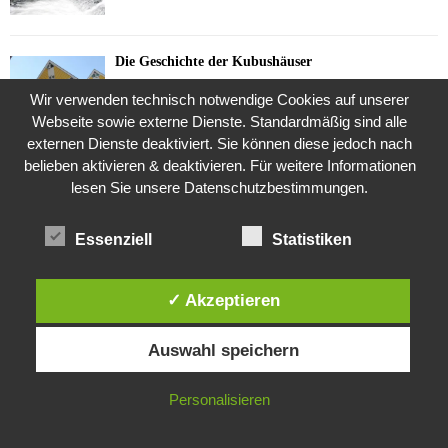
Die Geschichte der Kubushäuser
9. Juli 2018
Wir verwenden technisch notwendige Cookies auf unserer
Webseite sowie externe Dienste. Standardmäßig sind alle
externen Dienste deaktiviert. Sie können diese jedoch nach
belieben aktivieren & deaktivieren. Für weitere Informationen
Was ist denn das? -Mars „SOL 735“ Rover Curiosity
lesen Sie unsere Datenschutzbestimmungen.
24. November 2015
Essenziell
Statistiken
Die Brexit-Lüge (1/8 Teil)
3. November 2019
✓ Akzeptieren
Diese Website verwendet Cookies. Durch die weitere Nutzung dieser
Auswahl speichern
Website stimmst du der Verwendung von Cookies zu.
Die Straße radikalisiert jeden Tag ein Stückchen
mehr
IN ORDNUNG
Personalisieren
26. Oktober 2015