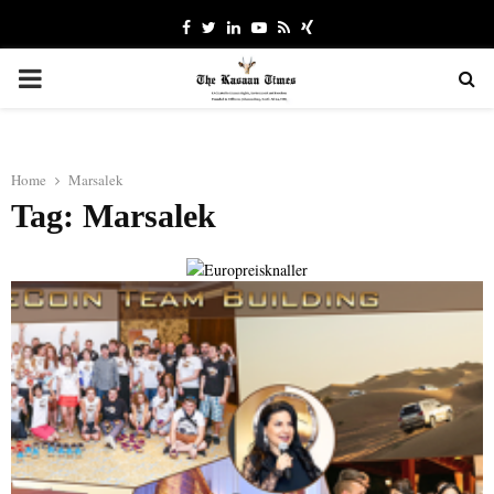
Facebook
Twitter
Linkedin
Youtube
Rss
Xing
PRIMARY
MENU
Home
Marsalek
Tag: Marsalek