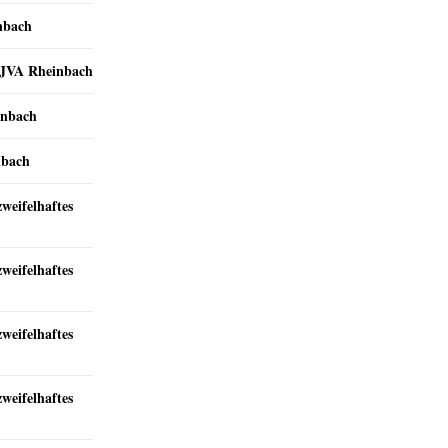
nbach
r JVA Rheinbach
inbach
nbach
zweifelhaftes
zweifelhaftes
zweifelhaftes
zweifelhaftes