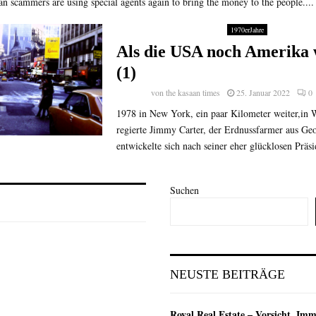
an scammers are using special agents again to bring the money to the people....
1970erJahre
Als die USA noch Amerika
(1)
von
the kasaan times
25. Januar 2022
0
1978 in New York, ein paar Kilometer weiter,in 
regierte Jimmy Carter, der Erdnussfarmer aus Geo
entwickelte sich nach seiner eher glücklosen Präsid
Suchen
NEUSTE BEITRÄGE
Royal Real Estate – Vorsicht, Imm