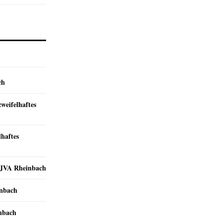
ch
zweifelhaftes
lhaftes
r JVA Rheinbach
inbach
inbach