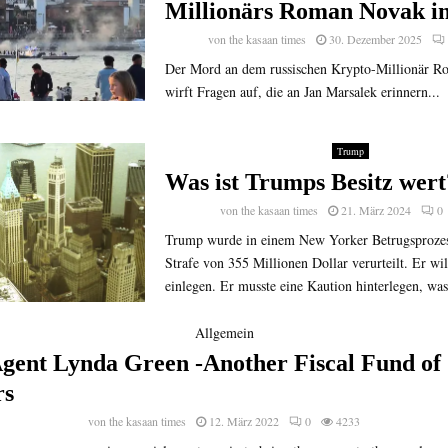
Millionärs Roman Novak i
von
the kasaan times
30. Dezember 2025
Der Mord an dem russischen Krypto-Millionär 
wirft Fragen auf, die an Jan Marsalek erinnern...
Trump
Was ist Trumps Besitz wert
von
the kasaan times
21. März 2024
0
Trump wurde in einem New Yorker Betrugsprozes
Strafe von 355 Millionen Dollar verurteilt. Er wi
einlegen. Er musste eine Kaution hinterlegen, was
Allgemein
Agent Lynda Green -Another Fiscal Fund of
rs
von
the kasaan times
12. März 2022
0
4233