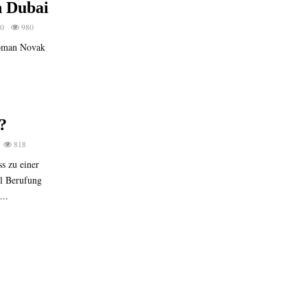
n Dubai
0
980
Roman Novak
?
818
s zu einer
ll Berufung
...