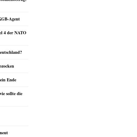
e KGB-Agent
kel 4 der NATO
Deutschland?
abzocken
ein Ende
e sollte die
rneut