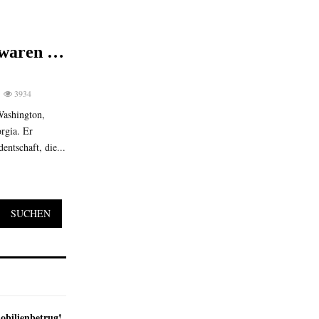
 waren …
3934
Washington,
rgia. Er
entschaft, die...
SUCHEN
obilienbetrug!