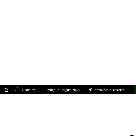
C
Hamburg
Freitag, 7. August 2026
Anmelden / Beitreten
13.6
Bestell-Scam – eine neue Masche