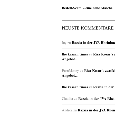
Bestell-Scam – eine neue Masche
NEUSTE KOMMENTARE
Razzia in der JVA Rheinba
Joy
zu
the kasaan times
Riza Kosar’s 
zu
Angebot…
Riza Kosar’s zweife
EarnMoney
zu
Angebot…
the kasaan times
Razzia in de
zu
Razzia in der JVA Rhe
Claudia
zu
Razzia in der JVA Rhe
Andrea
zu