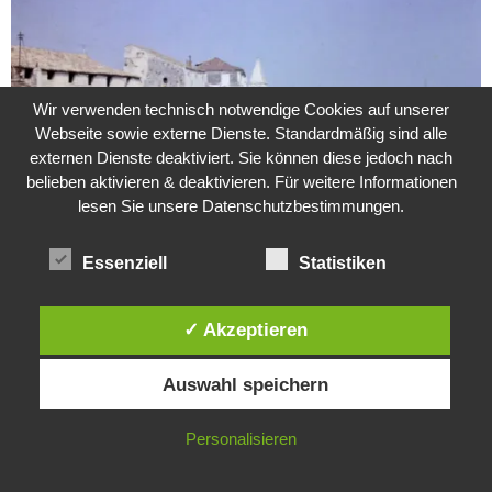
Wir verwenden technisch notwendige Cookies auf unserer
Webseite sowie externe Dienste. Standardmäßig sind alle
externen Dienste deaktiviert. Sie können diese jedoch nach
belieben aktivieren & deaktivieren. Für weitere Informationen
lesen Sie unsere Datenschutzbestimmungen.
Essenziell
Statistiken
Weitere Suche nach der Identität der Isdal-Frau –
Jugoslavijo, dobar dan
24. Juli 2020
0
✓ Akzeptieren
Diese Website verwendet Cookies. Durch die weitere Nutzung dieser
Hartz 4 – Der Staat im Staat
Auswahl speichern
Website stimmst du der Verwendung von Cookies zu.
20. Juni 2017
IN ORDNUNG
Personalisieren
Das Leben des Lachs