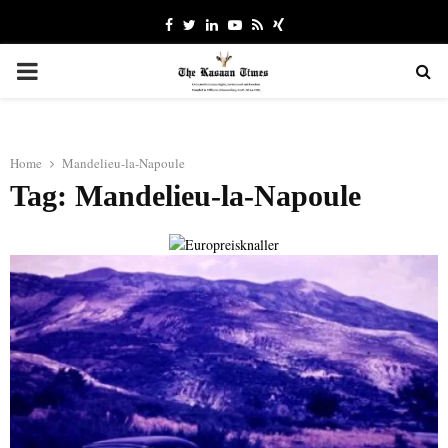
Facebook
Twitter
Linkedin
Youtube
Rss
Xing
PRIMARY
MENU
Home
Mandelieu-la-Napoule
Tag: Mandelieu-la-Napoule