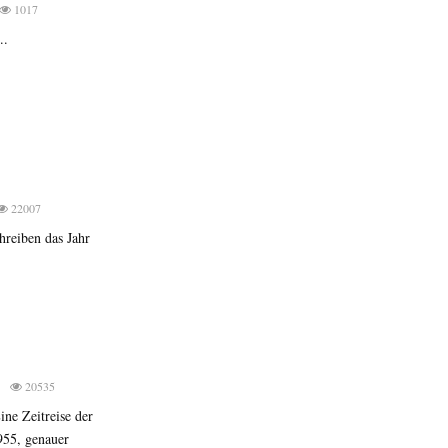
1017
..
22007
hreiben das Jahr
0
20535
ne Zeitreise der
955, genauer