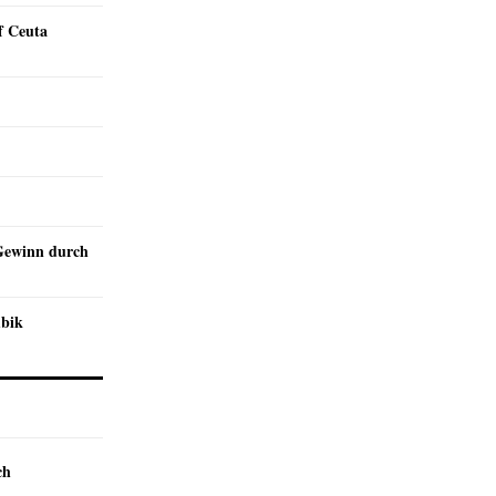
f Ceuta
Gewinn durch
mbik
ch