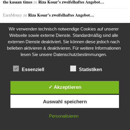
the kasaan times
Riza Kosar’s zweifelhaftes Angebot…
zu
Riza Kosar’s zweifelhaftes Angebot…
EarnMoney
zu
the kasaan times
Razzia in der JVA Rheinbach
zu
Wir verwenden technisch notwendige Cookies auf unserer
Webseite sowie externe Dienste. Standardmäßig sind alle
Razzia in der JVA Rheinbach
Claudia
zu
externen Dienste deaktiviert. Sie können diese jedoch nach
belieben aktivieren & deaktivieren. Für weitere Informationen
Razzia in der JVA Rheinbach
Andrea
zu
lesen Sie unsere Datenschutzbestimmungen.
Razzia in der JVA Rheinbach
Jana S.
zu
Essenziell
Statistiken
the kasaan times
Razzia in der JVA Rheinbach
zu
✓ Akzeptieren
Razzia in der JVA Rheinbach
Melanie
zu
Diese Website verwendet Cookies. Durch die weitere Nutzung dieser
Auswahl speichern
Website stimmst du der Verwendung von Cookies zu.
Razzia in der JVA Rheinbach
Sabine
zu
IN ORDNUNG
Personalisieren
the kasaan times
Riza Kosar’s zweifelhaftes Angebot…
zu