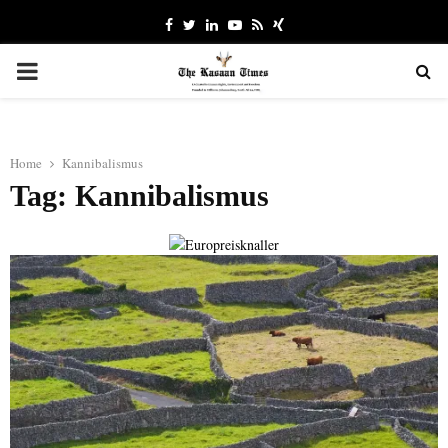
Facebook
Twitter
Linkedin
Youtube
Rss
Xing
PRIMARY
MENU
Home
Kannibalismus
Tag: Kannibalismus