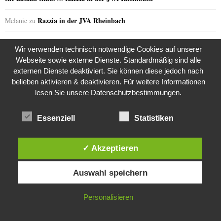
Razzia in der JVA Rheinbach
Melanie
zu
Razzia in der JVA Rheinbach
Sabine
zu
Wir verwenden technisch notwendige Cookies auf unserer
Webseite sowie externe Dienste. Standardmäßig sind alle
the kasaan times
Riza Kosar’s zweifelhaftes Angebot…
zu
externen Dienste deaktiviert. Sie können diese jedoch nach
belieben aktivieren & deaktivieren. Für weitere Informationen
the kasaan times
Riza Kosar’s zweifelhaftes Angebot…
zu
lesen Sie unsere Datenschutzbestimmungen.
the kasaan times
Riza Kosar’s zweifelhaftes Angebot…
zu
Essenziell
Statistiken
the kasaan times
Riza Kosar’s zweifelhaftes Angebot…
zu
✓ Akzeptieren
the kasaan times
Riza Kosar’s zweifelhaftes Angebot…
zu
Diese Website verwendet Cookies. Durch die weitere Nutzung dieser
Auswahl speichern
Website stimmst du der Verwendung von Cookies zu.
GERN GELESEN
IN ORDNUNG
Personalisieren