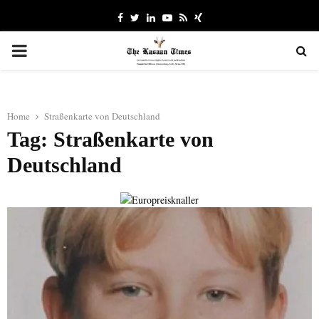
Facebook
Twitter
Linkedin
Youtube
Rss
Xing
PRIMARY
MENU
Home
Straßenkarte von Deutschland
Tag: Straßenkarte von
Deutschland