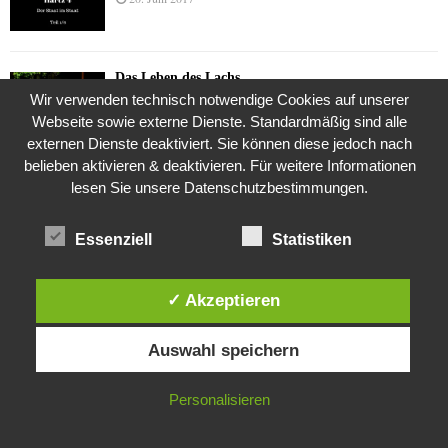
Das Leben des Lachs
Wir verwenden technisch notwendige Cookies auf unserer
12. Oktober 2020
Webseite sowie externe Dienste. Standardmäßig sind alle
externen Dienste deaktiviert. Sie können diese jedoch nach
belieben aktivieren & deaktivieren. Für weitere Informationen
Die Geschichte der Kubushäuser
lesen Sie unsere Datenschutzbestimmungen.
9. Juli 2018
Essenziell
Statistiken
Was ist denn das? -Mars „SOL 735“ Rover Curiosity
✓ Akzeptieren
24. November 2015
Diese Website verwendet Cookies. Durch die weitere Nutzung dieser
Auswahl speichern
Website stimmst du der Verwendung von Cookies zu.
Die Brexit-Lüge (1/8 Teil)
IN ORDNUNG
Personalisieren
3. November 2019