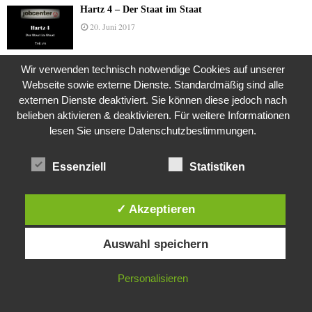
Hartz 4 – Der Staat im Staat
20. Juni 2017
Wir verwenden technisch notwendige Cookies auf unserer
Das Leben des Lachs
Webseite sowie externe Dienste. Standardmäßig sind alle
12. Oktober 2020
externen Dienste deaktiviert. Sie können diese jedoch nach
belieben aktivieren & deaktivieren. Für weitere Informationen
lesen Sie unsere Datenschutzbestimmungen.
Die Geschichte der Kubushäuser
Essenziell
Statistiken
9. Juli 2018
✓ Akzeptieren
Was ist denn das? -Mars „SOL 735“ Rover Curiosity
Diese Website verwendet Cookies. Durch die weitere Nutzung dieser
Auswahl speichern
Website stimmst du der Verwendung von Cookies zu.
24. November 2015
IN ORDNUNG
Personalisieren
Die Brexit-Lüge (1/8 Teil)