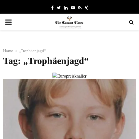
Facebook
Twitter
Linkedin
Youtube
Rss
Xing
PRIMARY
MENU
Home
„Trophäenjagd“
Tag: „Trophäenjagd“