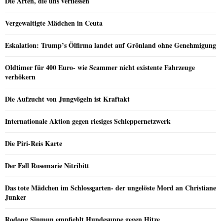
Die Arten, die uns verliessen
Vergewaltigte Mädchen in Ceuta
Eskalation: Trump’s Ölfirma landet auf Grönland ohne Genehmigung
Oldtimer für 400 Euro- wie Scammer nicht existente Fahrzeuge
verhökern
Die Aufzucht von Jungvögeln ist Kraftakt
Internationale Aktion gegen riesiges Schleppernetzwerk
Die Piri-Reis Karte
Der Fall Rosemarie Nitribitt
Das tote Mädchen im Schlossgarten- der ungelöste Mord an Christiane
Junker
Rodong Sinmun empfiehlt Hundesuppe gegen Hitze