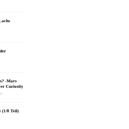
Lachs
 der
as? -Mars
er Curiosity
15
 (1/8 Teil)
9