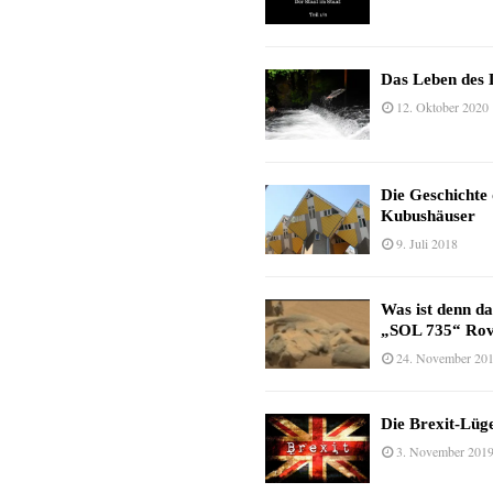
Das Leben des 
12. Oktober 2020
Die Geschichte
Kubushäuser
9. Juli 2018
Was ist denn d
„SOL 735“ Rov
24. November 20
Die Brexit-Lüge
3. November 201