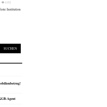
1132
este Institution
SUCHEN
obilienbetrug!
e KGB-Agent