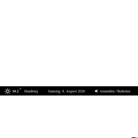
C
Hamburg
Samstag, 8. August 2026
Anmelden / Beitreten
10.2
Bestell-Scam – eine neue Masche