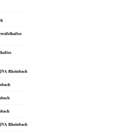
ch
zweifelhaftes
lhaftes
r JVA Rheinbach
inbach
inbach
nbach
r JVA Rheinbach