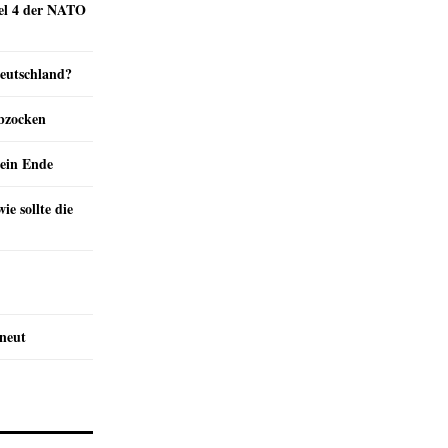
kel 4 der NATO
Deutschland?
abzocken
ein Ende
e sollte die
rneut