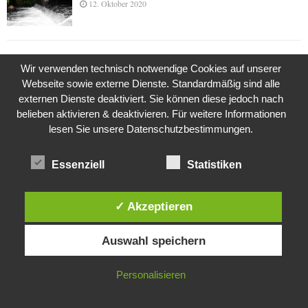
12. Oktober 2020
Die Geschichte der Kubushäuser
Wir verwenden technisch notwendige Cookies auf unserer
9. Juli 2018
Webseite sowie externe Dienste. Standardmäßig sind alle
externen Dienste deaktiviert. Sie können diese jedoch nach
belieben aktivieren & deaktivieren. Für weitere Informationen
lesen Sie unsere Datenschutzbestimmungen.
Was ist denn das? -Mars „SOL 735“ Rover Curiosity
24. November 2015
Essenziell
Statistiken
Die Brexit-Lüge (1/8 Teil)
✓ Akzeptieren
3. November 2019
Diese Website verwendet Cookies. Durch die weitere Nutzung dieser
Auswahl speichern
Website stimmst du der Verwendung von Cookies zu.
IN ORDNUNG
Die Straße radikalisiert jeden Tag ein Stückchen
Personalisieren
mehr
26. Oktober 2015