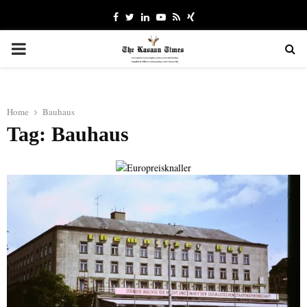
Facebook
Twitter
Linkedin
Youtube
Rss
Xing
PRIMARY
MENU
Home
Bauhaus
Tag: Bauhaus