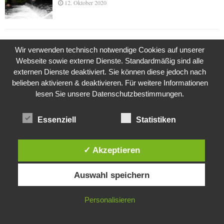
12. Oktober 2020
Die Geschichte der Kubushäuser
Wir verwenden technisch notwendige Cookies auf unserer
9. Juli 2018
Webseite sowie externe Dienste. Standardmäßig sind alle
externen Dienste deaktiviert. Sie können diese jedoch nach
belieben aktivieren & deaktivieren. Für weitere Informationen
lesen Sie unsere Datenschutzbestimmungen.
Was ist denn das? -Mars „SOL 735“ Rover Curiosity
24. November 2015
Essenziell
Statistiken
Die Brexit-Lüge (1/8 Teil)
✓ Akzeptieren
3. November 2019
Diese Website verwendet Cookies. Durch die weitere Nutzung dieser
Auswahl speichern
Website stimmst du der Verwendung von Cookies zu.
IN ORDNUNG
Die Straße radikalisiert jeden Tag ein Stückchen
Personalisieren
mehr
26. Oktober 2015