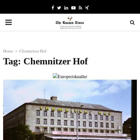
Facebook
Twitter
Linkedin
Youtube
Rss
Xing
PRIMARY
MENU
Home
Chemnitzer Hof
Tag: Chemnitzer Hof