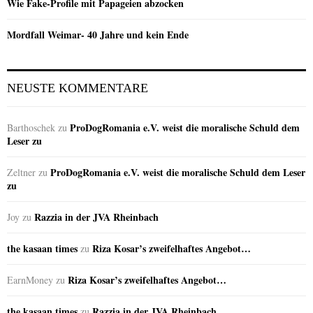
Wie Fake-Profile mit Papageien abzocken
Mordfall Weimar- 40 Jahre und kein Ende
NEUSTE KOMMENTARE
ProDogRomania e.V. weist die moralische Schuld dem
Barthoschek
zu
Leser zu
ProDogRomania e.V. weist die moralische Schuld dem Leser
Zeltner
zu
zu
Razzia in der JVA Rheinbach
Joy
zu
the kasaan times
Riza Kosar’s zweifelhaftes Angebot…
zu
Riza Kosar’s zweifelhaftes Angebot…
EarnMoney
zu
the kasaan times
Razzia in der JVA Rheinbach
zu