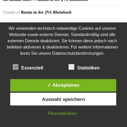
Razzia in der JVA Rheinbach
Claudia
zu
Razzia in der JVA Rheinbach
Andrea
zu
Wir verwenden technisch notwendige Cookies auf unserer
Webseite sowie externe Dienste. Standardmäßig sind alle
Razzia in der JVA Rheinbach
Jana S.
zu
externen Dienste deaktiviert. Sie können diese jedoch nach
belieben aktivieren & deaktivieren. Für weitere Informationen
the kasaan times
Razzia in der JVA Rheinbach
zu
lesen Sie unsere Datenschutzbestimmungen.
Razzia in der JVA Rheinbach
Melanie
zu
Essenziell
Statistiken
Razzia in der JVA Rheinbach
Sabine
zu
✓ Akzeptieren
the kasaan times
Riza Kosar’s zweifelhaftes Angebot…
zu
Diese Website verwendet Cookies. Durch die weitere Nutzung dieser
Auswahl speichern
Website stimmst du der Verwendung von Cookies zu.
the kasaan times
Riza Kosar’s zweifelhaftes Angebot…
zu
IN ORDNUNG
Personalisieren
the kasaan times
Riza Kosar’s zweifelhaftes Angebot…
zu