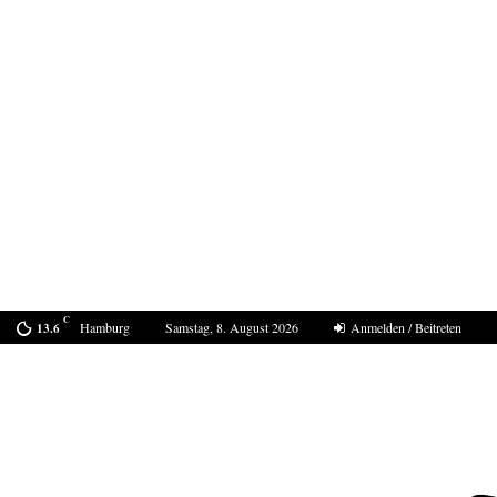
C
Hamburg
Samstag, 8. August 2026
Anmelden / Beitreten
13.6
Bestell-Scam – eine neue Masche