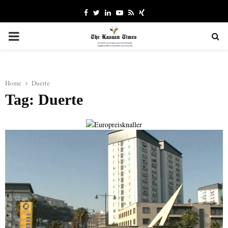
Facebook
Twitter
Linkedin
Youtube
Rss
Xing
PRIMARY
MENU
Home
Duerte
Tag: Duerte