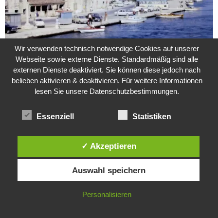
Wir verwenden technisch notwendige Cookies auf unserer
Weitere Suche nach der Identität der Isdal-Frau –
Webseite sowie externe Dienste. Standardmäßig sind alle
Jugoslavijo, dobar dan
externen Dienste deaktiviert. Sie können diese jedoch nach
24. Juli 2020
0
belieben aktivieren & deaktivieren. Für weitere Informationen
lesen Sie unsere Datenschutzbestimmungen.
Hartz 4 – Der Staat im Staat
20. Juni 2017
Essenziell
Statistiken
✓ Akzeptieren
Das Leben des Lachs
Diese Website verwendet Cookies. Durch die weitere Nutzung dieser
12. Oktober 2020
Auswahl speichern
Website stimmst du der Verwendung von Cookies zu.
IN ORDNUNG
Personalisieren
Die Geschichte der Kubushäuser
9. Juli 2018