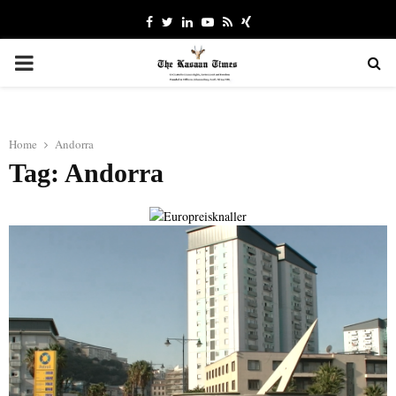
Facebook
Twitter
Linkedin
Youtube
Rss
Xing
PRIMARY
MENU
Home
Andorra
Tag: Andorra