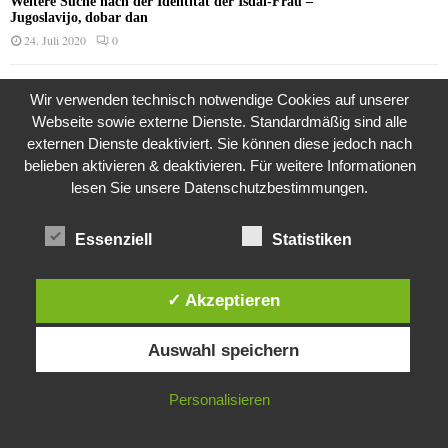
Weitere Suche nach der Identität der Isdal-Frau –
Jugoslavijo, dobar dan
24. Juli 2020
0
Hartz 4 – Der Staat im Staat
Wir verwenden technisch notwendige Cookies auf unserer
20. Juni 2017
Webseite sowie externe Dienste. Standardmäßig sind alle
externen Dienste deaktiviert. Sie können diese jedoch nach
belieben aktivieren & deaktivieren. Für weitere Informationen
lesen Sie unsere Datenschutzbestimmungen.
Das Leben des Lachs
12. Oktober 2020
Essenziell
Statistiken
✓ Akzeptieren
Die Geschichte der Kubushäuser
9. Juli 2018
Diese Website verwendet Cookies. Durch die weitere Nutzung dieser
Auswahl speichern
Website stimmst du der Verwendung von Cookies zu.
IN ORDNUNG
Personalisieren
Was ist denn das? -Mars „SOL 735“ Rover Curiosity
24. November 2015