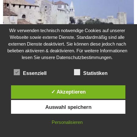
Wir verwenden technisch notwendige Cookies auf unserer
Webseite sowie externe Dienste. Standardmäßig sind alle
externen Dienste deaktiviert. Sie können diese jedoch nach
belieben aktivieren & deaktivieren. Für weitere Informationen
lesen Sie unsere Datenschutzbestimmungen.
Weitere Suche nach der Identität der Isdal-Frau –
Jugoslavijo, dobar dan
Essenziell
Statistiken
24. Juli 2020
0
Hartz 4 – Der Staat im Staat
✓ Akzeptieren
20. Juni 2017
Diese Website verwendet Cookies. Durch die weitere Nutzung dieser
Auswahl speichern
Website stimmst du der Verwendung von Cookies zu.
Das Leben des Lachs
IN ORDNUNG
Personalisieren
12. Oktober 2020