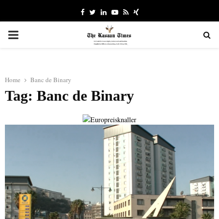
Facebook
Twitter
Linkedin
Youtube
Rss
Xing
PRIMARY
MENU
Home
Banc de Binary
Tag: Banc de Binary