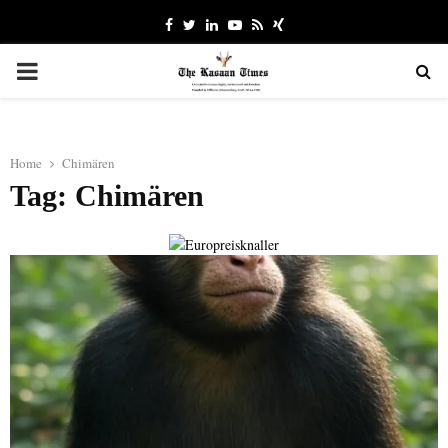
Facebook
Twitter
Linkedin
Youtube
Rss
Xing
PRIMARY
MENU
Home
Chimären
Tag: Chimären