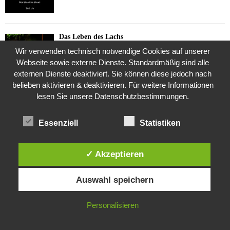
Das Leben des Lachs
12. Oktober 2020
Wir verwenden technisch notwendige Cookies auf unserer
Webseite sowie externe Dienste. Standardmäßig sind alle
externen Dienste deaktiviert. Sie können diese jedoch nach
belieben aktivieren & deaktivieren. Für weitere Informationen
Die Geschichte der Kubushäuser
lesen Sie unsere Datenschutzbestimmungen.
9. Juli 2018
Essenziell
Statistiken
Was ist denn das? -Mars „SOL 735“ Rover Curiosity
✓ Akzeptieren
24. November 2015
Diese Website verwendet Cookies. Durch die weitere Nutzung dieser
Auswahl speichern
Website stimmst du der Verwendung von Cookies zu.
Die Brexit-Lüge (1/8 Teil)
IN ORDNUNG
Personalisieren
3. November 2019