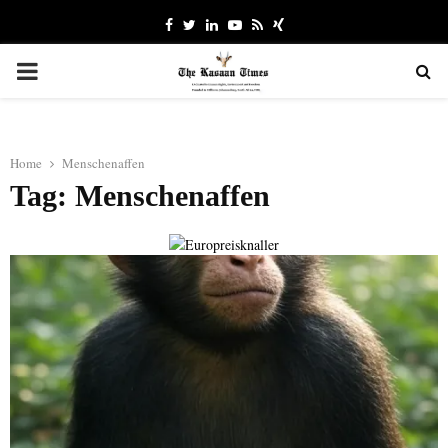
Facebook
Twitter
Linkedin
Youtube
Rss
Xing
PRIMARY
MENU
Home
Menschenaffen
Tag: Menschenaffen