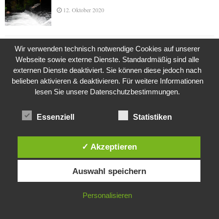
12. Oktober 2020
Wir verwenden technisch notwendige Cookies auf unserer
Die Geschichte der Kubushäuser
Webseite sowie externe Dienste. Standardmäßig sind alle
9. Juli 2018
externen Dienste deaktiviert. Sie können diese jedoch nach
belieben aktivieren & deaktivieren. Für weitere Informationen
lesen Sie unsere Datenschutzbestimmungen.
Was ist denn das? -Mars „SOL 735“ Rover Curiosity
24. November 2015
Essenziell
Statistiken
✓ Akzeptieren
Die Brexit-Lüge (1/8 Teil)
Diese Website verwendet Cookies. Durch die weitere Nutzung dieser
3. November 2019
Auswahl speichern
Website stimmst du der Verwendung von Cookies zu.
IN ORDNUNG
Personalisieren
Die Straße radikalisiert jeden Tag ein Stückchen
mehr