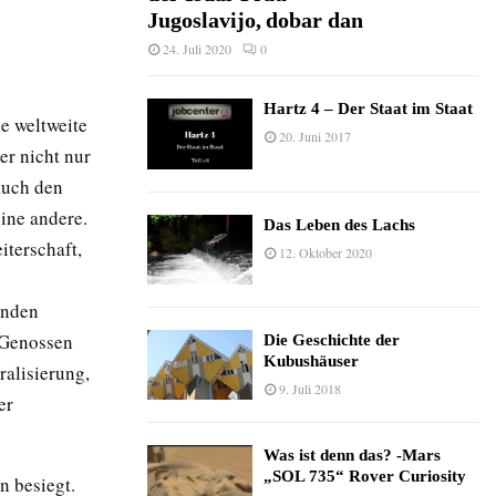
Jugoslavijo, dobar dan
24. Juli 2020
0
Hartz 4 – Der Staat im Staat
ne weltweite
20. Juni 2017
er nicht nur
auch den
ine andere.
Das Leben des Lachs
iterschaft,
12. Oktober 2020
enden
e Genossen
Die Geschichte der
Kubushäuser
ralisierung,
9. Juli 2018
er
Was ist denn das? -Mars
„SOL 735“ Rover Curiosity
 besiegt.