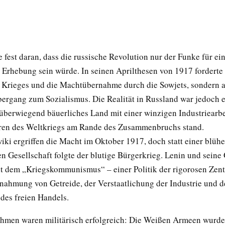
 fest daran, dass die russische Revolution nur der Funke für ei
e Erhebung sein würde. In seinen Aprilthesen von 1917 forderte 
 Krieges und die Machtübernahme durch die Sowjets, sondern 
bergang zum Sozialismus. Die Realität in Russland war jedoch e
 überwiegend bäuerliches Land mit einer winzigen Industriearbe
ren des Weltkriegs am Rande des Zusammenbruchs stand.
iki ergriffen die Macht im Oktober 1917, doch statt einer blüh
en Gesellschaft folgte der blutige Bürgerkrieg. Lenin und sein
it dem „Kriegskommunismus“ – einer Politik der rigorosen Zent
nahmung von Getreide, der Verstaatlichung der Industrie und d
des freien Handels.
men waren militärisch erfolgreich: Die Weißen Armeen wurden