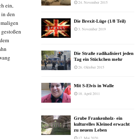
24. November 2015
ch ein,
 in den
Die Brexit-Lüge (1/8 Teil)
emaligen
3. November 2019
n gestoßen
f dem
ahn
Die Straße radikalisiert jeden
Zwang
Tag ein Stückchen mehr
e
26. Oktober 2015
Mit S-Elvis in Walle
18. April 2011
Grube Frankenholz- ein
kulturelles Kleinod erwacht
zu neuem Leben
17. Mai 2020