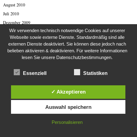
August 2010
Juli 2010
Dezember 2009
Wir verwenden technisch notwendige Cookies auf unserer
August 2009
Webseite sowie externe Dienste. Standardmäßig sind alle
März 2009
externen Dienste deaktiviert. Sie können diese jedoch nach
September 2001
belieben aktivieren & deaktivieren. Für weitere Informationen
lesen Sie unsere Datenschutzbestimmungen.
Oktober 1998
August 1997
Essenziell
Statistiken
April 1993
Februar 1993
✓ Akzeptieren
September 1989
Diese Website verwendet Cookies. Durch die weitere Nutzung dieser
Juli 1988
Auswahl speichern
Website stimmst du der Verwendung von Cookies zu.
August 1984
Februar 1982
IN ORDNUNG
Personalisieren
Dezember 1981