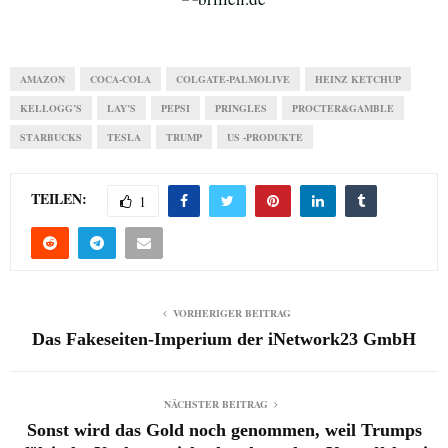
AMAZON
COCA-COLA
COLGATE-PALMOLIVE
HEINZ KETCHUP
KELLOGG’S
LAY’S
PEPSI
PRINGLES
PROCTER&GAMBLE
STARBUCKS
TESLA
TRUMP
US -PRODUKTE
TEILEN:
1
VORHERIGER BEITRAG
Das Fakeseiten-Imperium der iNetwork23 GmbH
NÄCHSTER BEITRAG
Sonst wird das Gold noch genommen, weil Trumps