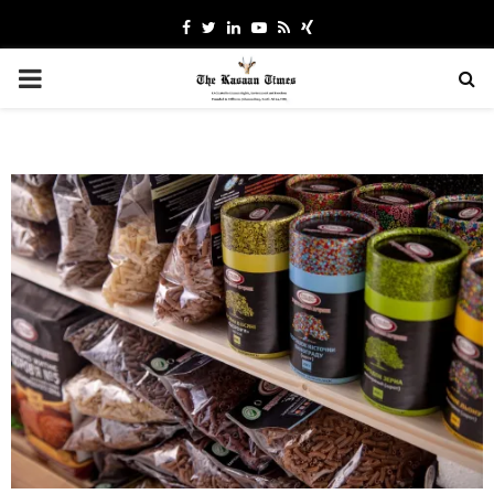
Facebook
Twitter
Linkedin
Youtube
Rss
Xing
PRIMARY
MENU