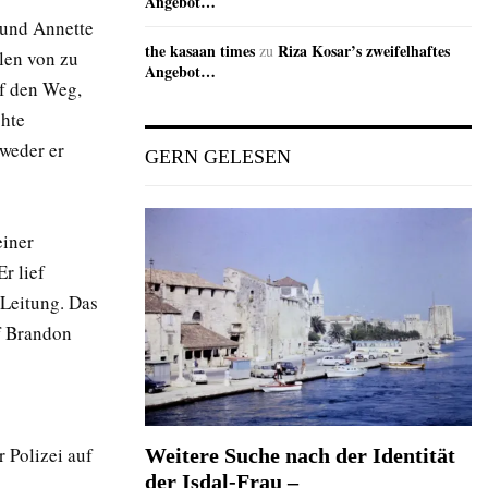
Angebot…
n und Annette
the kasaan times
Riza Kosar’s zweifelhaftes
zu
ilen von zu
Angebot…
uf den Weg,
chte
 weder er
GERN GELESEN
einer
r lief
 Leitung. Das
ef Brandon
 Polizei auf
Weitere Suche nach der Identität
der Isdal-Frau –