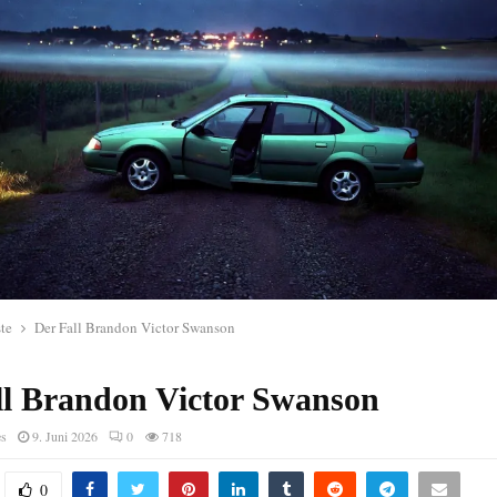
te
Der Fall Brandon Victor Swanson
ll Brandon Victor Swanson
es
9. Juni 2026
0
718
0