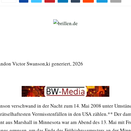
randon Victor Swanson,ki generiert, 2026
son verschwand in der Nacht zum 14. Mai 2008 unter Umständ
 rätselhaftesten Vermisstenfällen in den USA zählen.** Der dam
ent aus Marshall in Minnesota war am Abend des 13. Mai mit F
egs gewesen, um das Ende des Frühjahrssemesters an der Minn