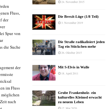
24. November 2015
örden
genen Fluss,
Die Brexit-Lüge (1/8 Teil)
f der
3. November 2019
ver
ei Spur von
ar
Die Straße radikalisiert jeden
as die Suche
Tag ein Stückchen mehr
26. Oktober 2015
gagement der
Mit S-Elvis in Walle
18. April 2011
ermisste
hicksal
ken im Fluss
Grube Frankenholz- ein
m möglichen
kulturelles Kleinod erwacht
 Zeit nach
zu neuem Leben
t.
17. Mai 2020