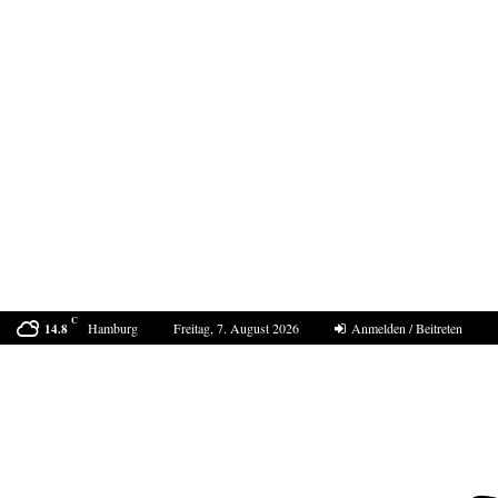
C
Hamburg
Freitag, 7. August 2026
Anmelden / Beitreten
14.8
Der Sommer 2040 in Europa