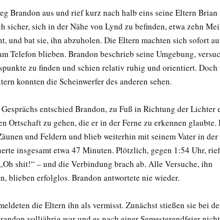
ieg Brandon aus und rief kurz nach halb eins seine Eltern Bria
ch sicher, sich in der Nähe von Lynd zu befinden, etwa zehn Me
t, und bat sie, ihn abzuholen. Die Eltern machten sich sofort a
am Telefon blieben. Brandon beschrieb seine Umgebung, versu
punkte zu finden und schien relativ ruhig und orientiert. Doch
ltern konnten die Scheinwerfer des anderen sehen.
Gesprächs entschied Brandon, zu Fuß in Richtung der Lichter 
 Ortschaft zu gehen, die er in der Ferne zu erkennen glaubte. E
Zäunen und Feldern und blieb weiterhin mit seinem Vater in der
uerte insgesamt etwa 47 Minuten. Plötzlich, gegen 1:54 Uhr, ri
„Oh shit!“ – und die Verbindung brach ab. Alle Versuche, ihn
n, blieben erfolglos. Brandon antwortete nie wieder.
deten die Eltern ihn als vermisst. Zunächst stießen sie bei der
Brandon volljährig war und es nach einer Semesterendfeier nicht