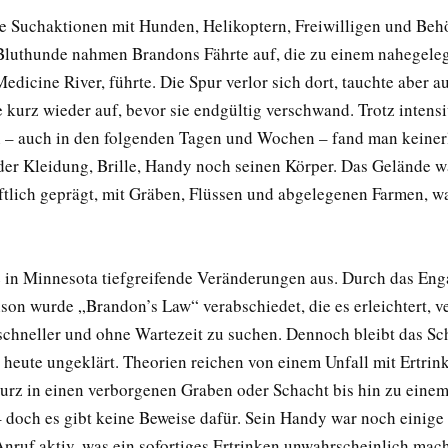
 Suchaktionen mit Hunden, Helikoptern, Freiwilligen und Beh
 Bluthunde nahmen Brandons Fährte auf, die zu einem nahegele
dicine River, führte. Die Spur verlor sich dort, tauchte aber au
 kurz wieder auf, bevor sie endgültig verschwand. Trotz intensi
 auch in den folgenden Tagen und Wochen – fand man keinerl
er Kleidung, Brille, Handy noch seinen Körper. Das Gelände w
ftlich geprägt, mit Gräben, Flüssen und abgelegenen Farmen, w
te in Minnesota tiefgreifende Veränderungen aus. Durch das En
son wurde „Brandon’s Law“ verabschiedet, die es erleichtert, v
chneller und ohne Wartezeit zu suchen. Dennoch bleibt das Sc
 heute ungeklärt. Theorien reichen von einem Unfall mit Ertrin
turz in einen verborgenen Graben oder Schacht bis hin zu eine
 doch es gibt keine Beweise dafür. Sein Handy war noch einige
Anruf aktiv, was ein sofortiges Ertrinken unwahrscheinlich mach