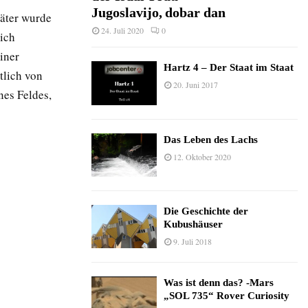
Jugoslavijo, dobar dan
päter wurde
24. Juli 2020
0
ich
iner
Hartz 4 – Der Staat im Staat
tlich von
20. Juni 2017
nes Feldes,
Das Leben des Lachs
12. Oktober 2020
Die Geschichte der
Kubushäuser
9. Juli 2018
Was ist denn das? -Mars
„SOL 735“ Rover Curiosity