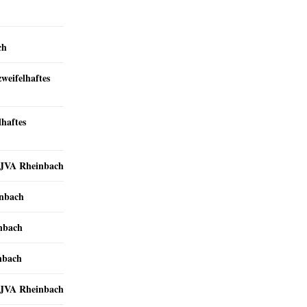
ch
zweifelhaftes
lhaftes
r JVA Rheinbach
inbach
inbach
nbach
r JVA Rheinbach