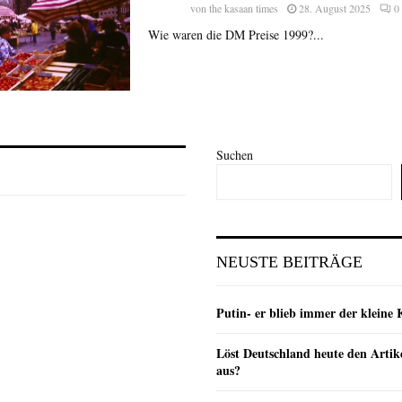
von
the kasaan times
28. August 2025
0
Wie waren die DM Preise 1999?...
Suchen
NEUSTE BEITRÄGE
Putin- er blieb immer der klein
Löst Deutschland heute den Arti
aus?