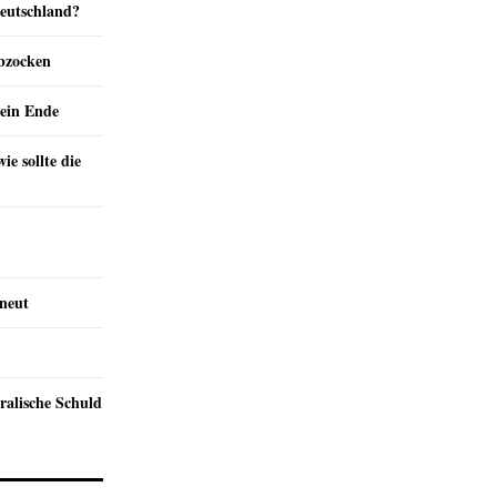
Deutschland?
abzocken
ein Ende
e sollte die
rneut
ralische Schuld