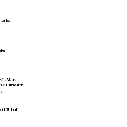
Lachs
 der
as? -Mars
er Curiosity
15
 (1/8 Teil)
9