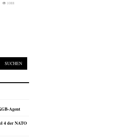
1088
SUCHEN
e KGB-Agent
kel 4 der NATO