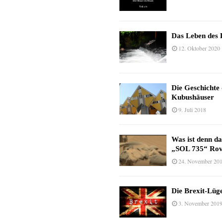
Das Leben des 
12. Oktober 2020
Die Geschichte
Kubushäuser
9. Juli 2018
Was ist denn d
„SOL 735“ Rov
24. November 20
Die Brexit-Lüge
3. November 201