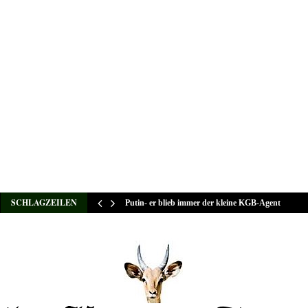
SCHLAGZEILEN
Putin- er blieb immer der kleine KGB-Agent