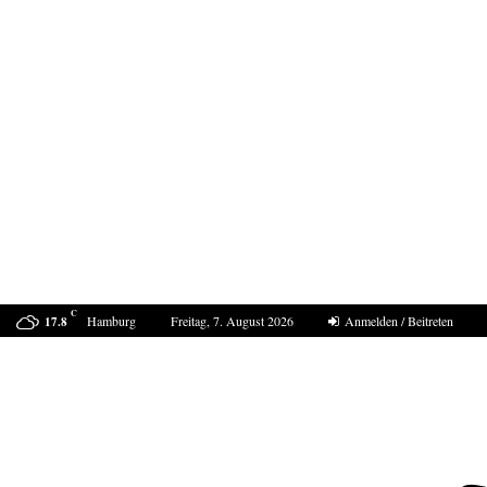
C
Hamburg
Freitag, 7. August 2026
Anmelden / Beitreten
17.8
ProDogRomania e.V. weist die moralische Schuld dem…