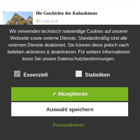
Die Geschichte der Kubushäuser
9. Juli 2018
Wir verwenden technisch notwendige Cookies auf unserer
Webseite sowie externe Dienste. Standardmäßig sind alle
externen Dienste deaktiviert. Sie können diese jedoch nach
Was ist denn das? -Mars „SOL 735“ Rover Curiosity
belieben aktivieren & deaktivieren. Für weitere Informationen
24. November 2015
lesen Sie unsere Datenschutzbestimmungen.
Essenziell
Statistiken
Die Brexit-Lüge (1/8 Teil)
3. November 2019
✓ Akzeptieren
Diese Website verwendet Cookies. Durch die weitere Nutzung dieser
Auswahl speichern
Website stimmst du der Verwendung von Cookies zu.
Die Straße radikalisiert jeden Tag ein Stückchen
mehr
IN ORDNUNG
26. Oktober 2015
Personalisieren