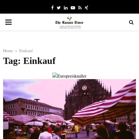
Facebook
Twitter
Linkedin
Youtube
Rss
Xing
PRIMARY
MENU
Home
Einkauf
Tag: Einkauf