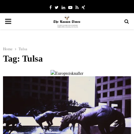
Facebook
Twitter
Linkedin
Youtube
Rss
Xing
PRIMARY
MENU
Home
Tulsa
Tag: Tulsa