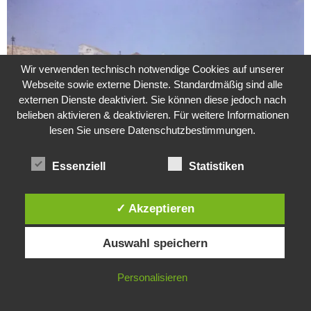
Wir verwenden technisch notwendige Cookies auf unserer
Webseite sowie externe Dienste. Standardmäßig sind alle
externen Dienste deaktiviert. Sie können diese jedoch nach
belieben aktivieren & deaktivieren. Für weitere Informationen
lesen Sie unsere Datenschutzbestimmungen.
Essenziell
Statistiken
Weitere Suche nach der Identität der Isdal-Frau –
Jugoslavijo, dobar dan
✓ Akzeptieren
24. Juli 2020
0
Diese Website verwendet Cookies. Durch die weitere Nutzung dieser
Auswahl speichern
Website stimmst du der Verwendung von Cookies zu.
Hartz 4 – Der Staat im Staat
20. Juni 2017
IN ORDNUNG
Personalisieren