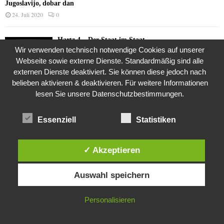
Jugoslavijo, dobar dan
24. Juli 2020
0
Hartz 4 – Der Staat im Staat
Wir verwenden technisch notwendige Cookies auf unserer
20. Juni 2017
Webseite sowie externe Dienste. Standardmäßig sind alle
externen Dienste deaktiviert. Sie können diese jedoch nach
belieben aktivieren & deaktivieren. Für weitere Informationen
Das Leben des Lachs
lesen Sie unsere Datenschutzbestimmungen.
12. Oktober 2020
Essenziell
Statistiken
Die Geschichte der Kubushäuser
✓ Akzeptieren
9. Juli 2018
Diese Website verwendet Cookies. Durch die weitere Nutzung dieser
Auswahl speichern
Website stimmst du der Verwendung von Cookies zu.
Was ist denn das? -Mars „SOL 735“ Rover Curiosity
IN ORDNUNG
Personalisieren
24. November 2015