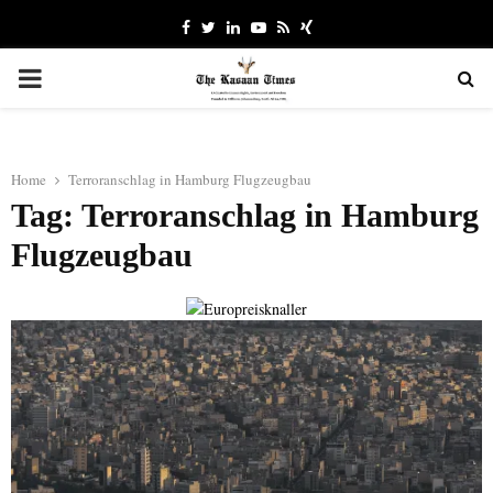
Facebook
Twitter
Linkedin
Youtube
Rss
Xing
PRIMARY
MENU
Home
Terroranschlag in Hamburg Flugzeugbau
Tag: Terroranschlag in Hamburg
Flugzeugbau