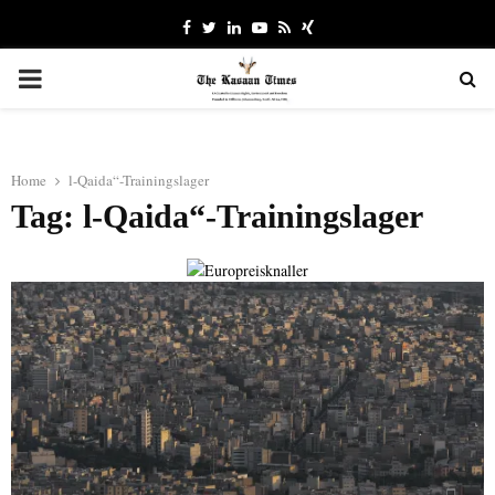
Facebook
Twitter
Linkedin
Youtube
Rss
Xing
PRIMARY
MENU
Home
l-Qaida“-Trainingslager
Tag: l-Qaida“-Trainingslager